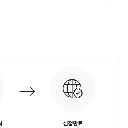
a
무역아카데미
e러닝
오프라인
자격시험
취업연계
랜치
력
신청완료