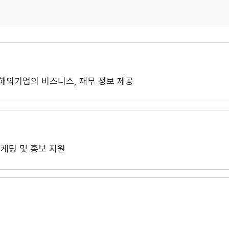
무역센터 현황
안전보건경영
안전보건 경영방침
안전보건 경영목표
사회공헌활동
해 해외기업의 비즈니스, 재무 정보 제공
활동소개
CI규정/전용서체
CI
케팅 및 홍보 지원
전용서체