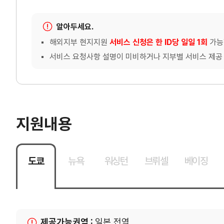
TradePro
컨설팅
TradePro's 초이스
무역현장컨설팅
알아두세요.
1:1상담
FTA컨설팅
해외지부 현지지원
서비스 신청은 한 ID당 일일 1회
가능
오픈상담
서비스 요청사항 설명이 미비하거나 지부별 서비스 제공 
AI 상담
전문가 채용
지원내용
협회소개
도쿄
뉴욕
워싱턴
브뤼셀
베이징
홈
회장
인사말
역대회장
제공가능권역 :
일본 전역