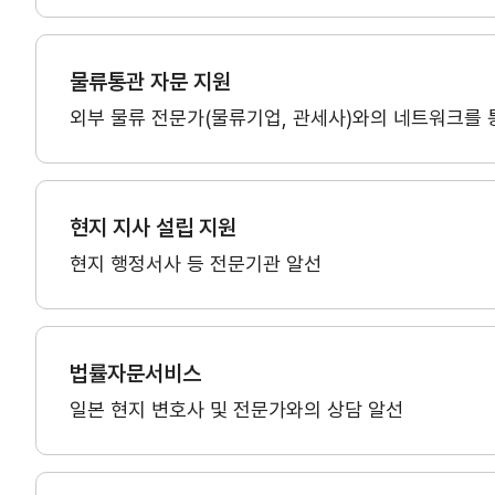
홈
KITA.net
서비스 신청내역
물류통관 자문 지원
자문/상담 내역
외부 물류 전문가(물류기업, 관세사)와의 네트워크를 
마이스크랩
관심정보
현지 지사 설립 지원
현지 행정서사 등 전문기관 알선
기업전용
회원사검색
기업정보관리
법률자문서비스
일본 현지 변호사 및 전문가와의 상담 알선
회원사가입