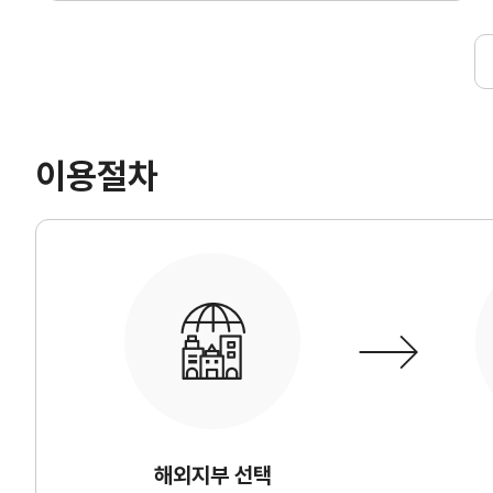
사업신청
KITA멤버십
진행중인 사업
발급
종료된 사업
혜택
상시지원 사업
상담
이용절차
포상
기업인여행카드 ABT
회의실 임대
자문·상담
해외지부 선택