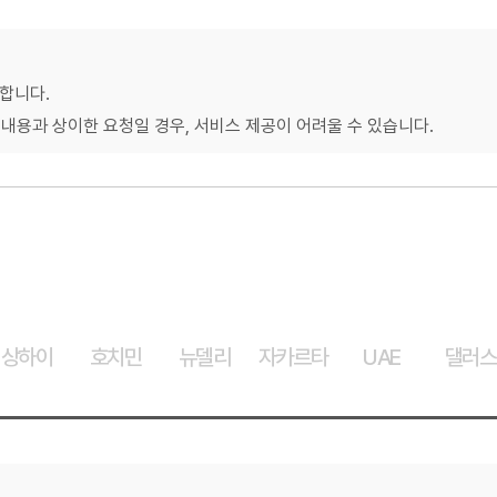
무역실무
건의
용어
규제애로 건
서식
합니다.
회계
내용과 상이한 요청일 경우, 서비스 제공이 어려울 수 있습니다.
사례
무역실무 매뉴얼
상하이
호치민
뉴델리
자카르타
UAE
댈러스
경영공시
윤리경영
주요 의사결정기구
무역센터 윤리헌장
정관
협회윤리강령
출자법인