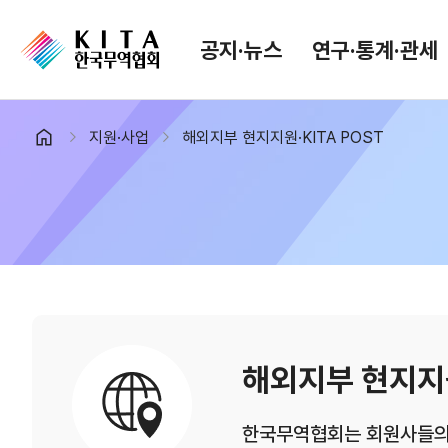
공지·뉴스
연구·통계·관세
지원·사업
해외지부 현지지원·KITA POST
공지·뉴스
검색
협회소식
무역동향
공지사항
무역뉴스
보도자료
뉴스레터
포토뉴스
해외시장뉴스
입찰공고
해외시장동향
유관기관소식
해외지부 현지지
한국무역협회는 회원사들의