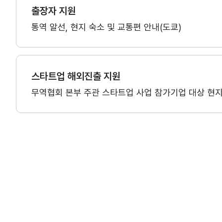
출장자 지원
Utility
통역 알선, 현지 숙소 및 교통편 안내(도쿄)
신문고
이용약관
홈
스타트업 해외진출 지원
부조리신고
무역협회 본부 주관 스타트업 사업 참가기업 대상 현지 
민원신고
친절/불친절신고
시설불편신고