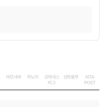
고객센터
의
Q&A
자주묻는 질문
바르샤바
하노이
요하네스
상파울루
KITA
채용
찾아오시는 길
버그
POST
인재상
채용절차
직원채용FAQ