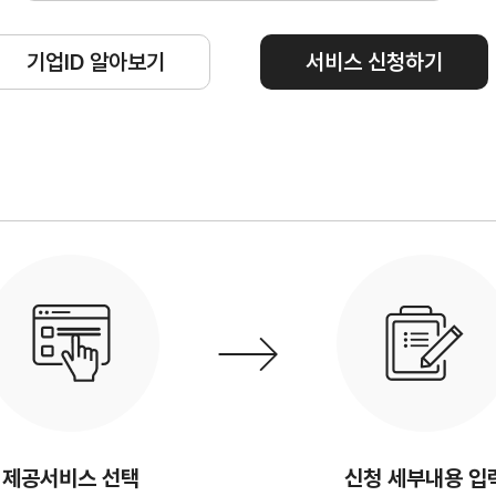
수출역량진단
tradeKore
입점
기업ID 알아보기
서비스 신청하기
바이어 발굴
AI 빅데이터 맞춤분석
수출입 물류포털
스타트업브
C
해외지부 현지지원·KITA POST
이노브랜치
제공서비스 선택
신청 세부내용 입