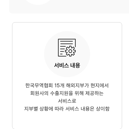
연구·통계·관세
국제무역통상연구원
무역통계
연구원 소개
국내통계
보고서
해외통계
소부장산업 공급망센터
IMF 세계통계
통상뉴스
서비스 내용
수입규제
한국무역협회 15개 해외지부가 현지에서
회원사의 수출지원을 위해 제공하는
지원·사업
서비스로
지부별 상황에 따라 서비스 내용은 상이함
협회사업