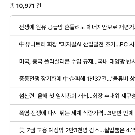
총
10,971
건
연구·통계·관세
국제무역통상연구원
무역통계
전쟁에 원유 공급망 흔들려도 에너지안보로 재평가
연구원 소개
국내통계
보고서
해외통계
中유니트리 회장 "피지컬AI 산업발전 초기…PC 시
소부장산업 공급망센터
IMF 세계통계
미국, 중국 폴리실리콘 수입 규제…국내 태양광 반
통상뉴스
수입규제
중동전쟁 장기화에 中企피해 1천37건…"물류비 상
섬산련, 올해 첫 임시총회 개최…회장 추대위 재구
지원·사업
폭염·전쟁에 다시 뛰는 세계 식량가격…3년반 만에
협회사업
美 7월 고용 예상밖 2만3천명 감소…실업률은 4.