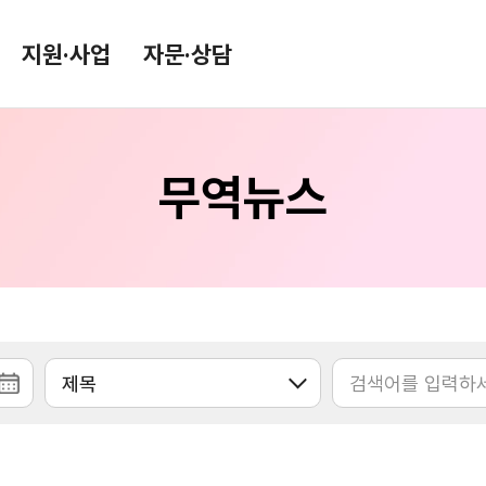
지원·사업
자문·상담
무역뉴스
환율/원자재 동향
KITA TV
환율종합
환율뉴스
원자재 시장 정보