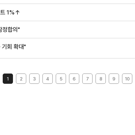
수출역량진단
tradeKore
트 1%↑
입점
바이어 발굴
AI 빅데이터 맞춤분석
잠정합의"
 기회 확대"
수출입 물류포털
스타트업브
C
해외지부 현지지원·KITA POST
이노브랜치
1
2
3
4
5
6
7
8
9
10