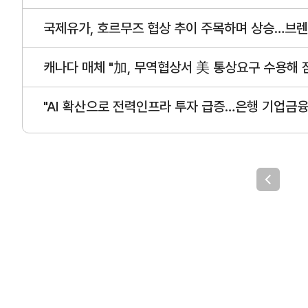
사업신청
KITA멤버십
국제유가, 호르무즈 협상 추이 주목하며 상승…브렌
진행중인 사업
발급
종료된 사업
혜택
캐나다 매체 "加, 무역협상서 美 통상요구 수용해 
상시지원 사업
상담
"AI 확산으로 전력인프라 투자 급증…은행 기업금융
포상
기업인여행카드 ABT
회의실 임대
자문·상담