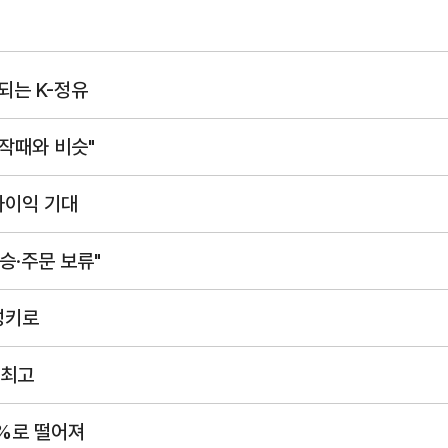
관세/비관세장벽
되는 K-정유
관세
비관세장벽
작때와 비슷"
FAQ
사이익 기대
승·주문 보류"
성키로
 최고
지원/혜택
1%로 떨어져