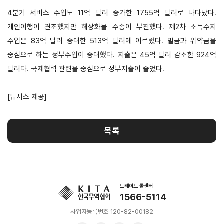
4분기 서비스 수입도 11억 달러 증가한 1755억 달러로 나타났다.
지원/혜택
개인여행이 견조했지만 해상화물 수송이 부진했다.
제2차 소득수지
협회사업
교육/취업
수입은 83억 달러 증대한 513억 달러에 이르렀다. 벌금과 위약금을
중심으로 하는 정부수입이 증대했다.
지출은 45억 달러 감소한 924억
KITA
수출역
trade
사업신
무역아
멤버십
량진단
Korea
달러다. 국제협력 관련을 중심으로 정부지출이 줄었다.
청
카데미
발급
입점
진행중인
[뉴시스 제공]
e러닝
사업
AI
혜택
바이어
빅데이
오프라인
발굴
종료된
터
상담
사업
목록
자격시험
맞춤분
포상
석
상시지원
취업연계
스타트
사업
업브랜
치
기업인
수출입
여행카
물류포
트레이드 콜센터
드
1566-5114
털
이노브
ABTC
사업자등록번호 120-82-00182
랜치