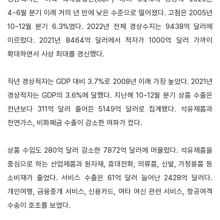
4~6월 분기 이래 거의 년 만에 낮은 수준으로 떨어졌다. 고점은 2005년
연구·통계·관세
10~12월 분기 6.3%였다.
2022년 전체 경상수지는 9438억 달러에
이르렀다. 2021년 8464억 달러에서 적자가 1000억 달러 가까이
국제무
무역통
관세/
역통상
계
비관세
확대하면서 사상 최대를 경신했다.
연구원
장벽
국내통계
연구원
관세
작년 경상적자는 GDP 대비 3.7%로 2008년 이래 가장 높았다. 2021년
해외통계
소개
비관세장벽
경상적자는 GDP의 3.6%에 달했다.
지난해 10~12월 분기 상품 수출은
IMF
보고서
전년보다 311억 달러 줄어든 5149억 달러로 집계됐다. 석유제품과
세계통계
FAQ
소부장산업
천연가스, 비화폐금 수출이 감소한 여파가 컸다.
공급망센터
통상뉴스
상품 수입도 280억 달러 감소한 7872억 달러에 머물렀다. 석유제품을
수입규제
중심으로 하는 산업제품과 원자재, 휴대전화, 의류품, 신발, 가정용품 등
소비재가 줄었다.
서비스 수출은 61억 달러 늘어난 2428억 달러다.
개인여행, 금융중개 서비스, 신용카드, 여타 여신 관련 서비스, 항공여객
수송이 호조를 보였다.
지원·사업