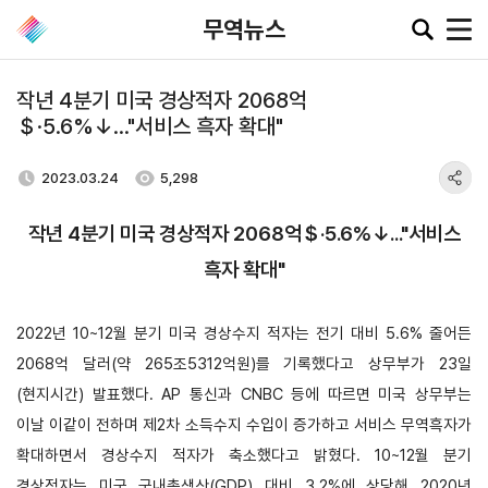
무역뉴스
작년 4분기 미국 경상적자 2068억
＄·5.6%↓..."서비스 흑자 확대"
공지·뉴스
2023.03.24
5,298
협회소
무역동
환율/
KITA
식
향
원자재
TV
작년 4분기 미국 경상적자 2068억＄·5.6%↓..."서비스
동향
공지사항
무역뉴스
흑자 확대"
환율종합
보도자료
뉴스레터
환율뉴스
2022년 10~12월 분기 미국 경상수지 적자는 전기 대비 5.6% 줄어든
포토뉴스
해외시장뉴스
원자재
2068억 달러(약 265조5312억원)를 기록했다고 상무부가 23일
입찰공고
해외시장동향
시장
(현지시간) 발표했다.
AP 통신과 CNBC 등에 따르면 미국 상무부는
정보
유관기관소식
이날 이같이 전하며 제2차 소득수지 수입이 증가하고 서비스 무역흑자가
확대하면서 경상수지 적자가 축소했다고 밝혔다.
10~12월 분기
경상적자는 미국 국내총생산(GDP) 대비 3.2%에 상당해 2020년