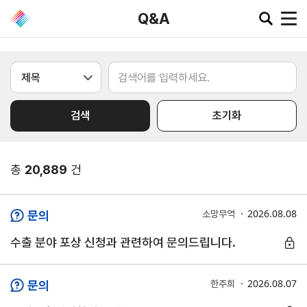
Q&A
공지·뉴스
검색
초기화
협회소
무역동
환율/
KITA
식
향
원자재
TV
동향
공지사항
무역뉴스
총
20,889
건
환율종합
보도자료
뉴스레터
환율뉴스
포토뉴스
해외시장뉴스
2026.08.08
문의
소망무역
원자재
입찰공고
해외시장동향
시장
수출 분야 포상 신청과 관련하여 문의드립니다.
정보
유관기관소식
2026.08.07
문의
한주희