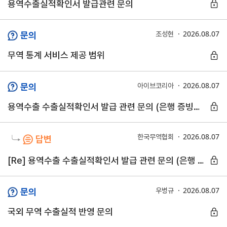
용역수출실적확인서 발급관련 문의
연구·통계·관세
2026.08.07
문의
조성현
국제무
무역통
관세/
역통상
계
비관세
무역 통계 서비스 제공 범위
연구원
장벽
국내통계
연구원
관세
2026.08.07
문의
아이브코리아
해외통계
소개
비관세장벽
IMF
용역수출 수출실적확인서 발급 관련 문의 (은행 증빙서류 형식 및 인정 여부 확인 요청)
보고서
세계통계
FAQ
소부장산업
공급망센터
2026.08.07
한국무역협회
답변
통상뉴스
[Re] 용역수출 수출실적확인서 발급 관련 문의 (은행 증빙서류 형식 및 인정 여부 확인 요청)
수입규제
2026.08.07
문의
우병규
국외 무역 수출실적 반영 문의
지원·사업