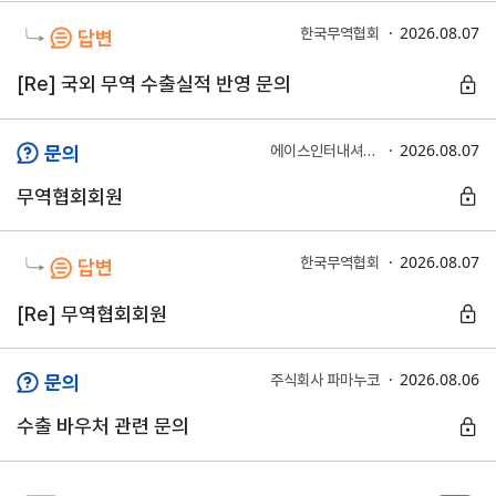
2026.08.07
한국무역협회
답변
지원/혜택
협회사업
교육/취업
[Re] 국외 무역 수출실적 반영 문의
KITA
수출역
trade
사업신
무역아
멤버십
량진단
Korea
2026.08.07
문의
에이스인터내셔날 (주)
청
카데미
무역협회회원
발급
입점
진행중인
e러닝
사업
AI
혜택
바이어
빅데이
오프라인
발굴
종료된
2026.08.07
한국무역협회
답변
터
상담
사업
자격시험
맞춤분
포상
[Re] 무역협회회원
석
상시지원
취업연계
스타트
사업
업브랜
2026.08.06
문의
주식회사 파마누코
치
기업인
수출입
여행카
물류포
수출 바우처 관련 문의
드
털
이노브
ABTC
랜치