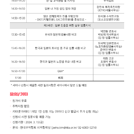
지원/혜택
협회사업
교육/취업
KITA
수출역
trade
사업신
무역아
멤버십
량진단
Korea
청
카데미
발급
입점
진행중인
e러닝
사업
AI
혜택
바이어
빅데이
오프라인
발굴
종료된
터
상담
사업
자격시험
맞춤분
포상
석
상시지원
취업연계
스타트
사업
업브랜
치
기업인
수출입
여행카
물류포
드
털
이노브
ABTC
랜치