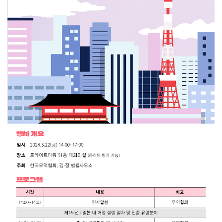
연구·통계·관세
국제무
무역통
관세/
역통상
계
비관세
연구원
장벽
국내통계
연구원
관세
해외통계
소개
비관세장벽
IMF
보고서
세계통계
FAQ
소부장산업
공급망센터
통상뉴스
수입규제
지원·사업