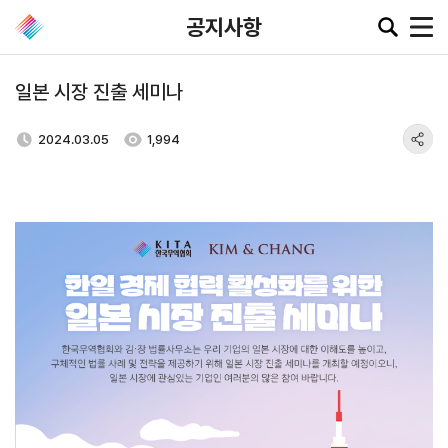
공지사항
일본 시장 진출 세미나
공지·뉴스
2024.03.05
1,994
협회소
무역동
환율/
KITA
식
향
원자재
TV
동향
공지사항
무역뉴스
환율종합
보도자료
뉴스레터
환율뉴스
포토뉴스
해외시장뉴스
원자재
입찰공고
해외시장동향
시장
정보
유관기관소식