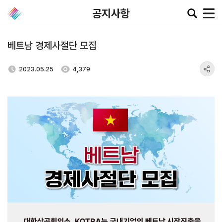
공지사항
베트남 경제사절단 모집
공지·뉴스
2023.05.25
4,379
협회소
무역동
환율/
KITA
식
향
원자재
TV
동향
공지사항
무역뉴스
환율종합
보도자료
뉴스레터
환율뉴스
포토뉴스
해외시장뉴스
원자재
입찰공고
해외시장동향
시장
정보
유관기관소식