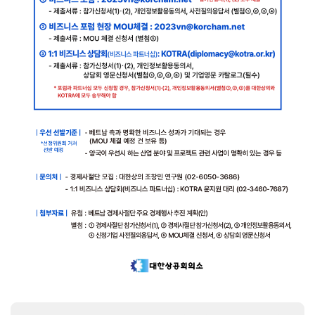
지원/혜택
협회사업
교육/취업
KITA
수출역
trade
사업신
무역아
멤버십
량진단
Korea
청
카데미
발급
입점
진행중인
e러닝
사업
AI
혜택
바이어
빅데이
오프라인
발굴
종료된
터
상담
사업
자격시험
맞춤분
포상
석
상시지원
취업연계
스타트
사업
업브랜
치
기업인
수출입
여행카
물류포
드
털
이노브
ABTC
랜치