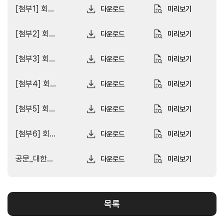
해외지
[첨부1] 회사명_참가신청서(1).hwp
다운로드
미리보기
회의실
부
임대
현지지
[첨부2] 회사명_참가신청서(2) (세부).xlsx
다운로드
미리보기
원
·KITA
[첨부3] 회사명_개인정보활용 동의서.hwp
다운로드
미리보기
POST
[첨부4] 회사명_사전질의응답서.hwp
다운로드
미리보기
[첨부5] 회사명_MOU 체결 신청서.hwp
다운로드
미리보기
자문·상담
[첨부6] 회사명_상담회 영문신청서.xlsx
다운로드
미리보기
Trade
컨설팅
무역실
건의
고객센
Pro
무
터
규제애로
공문_대한상의 베트남 경제사절단 모집 안내.pdf
다운로드
미리보기
무역현장컨설팅
건의
TradePro's
용어
Q&A
초이스
FTA컨설팅
서식
자주묻는
1:1상담
질문
회계
목록
오픈상담
사례
AI