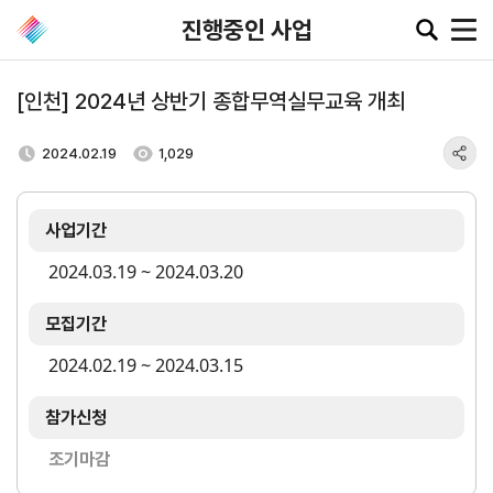
진행중인 사업
[인천] 2024년 상반기 종합무역실무교육 개최
공지·뉴스
2024.02.19
1,029
협회소
무역동
환율/
KITA
사업기간
식
향
원자재
TV
동향
공지사항
무역뉴스
2024.03.19 ~ 2024.03.20
환율종합
보도자료
뉴스레터
모집기간
환율뉴스
포토뉴스
해외시장뉴스
2024.02.19 ~ 2024.03.15
원자재
입찰공고
해외시장동향
시장
정보
유관기관소식
참가신청
조기마감