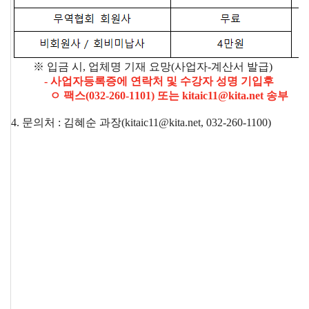
무역실무
상담
매뉴얼
전문가
채용
※ 입금 시, 업체명 기재 요망(사업자-계산서 발급)
- 사업자등록증에 연락처 및 수강자 성명 기입후
ㅇ 팩스(032-260-1101) 또는 kitaic11@kita.net 송부
협회소개
4. 문의처 : 김혜순 과장(kitaic11@kita.net, 032-260-1100)
홈
회장
경영
윤리
채용
찾아
공시
경영
오시
인사말
인재상
는 길
주요
무역센터
역대회장
채용절차
의사결정기구
윤리헌장
직원채용FAQ
정관
협회윤리강령
연혁
출자법인
안전
무역센터
보건
조직
현황
경영