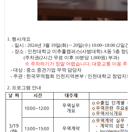
지원/혜택
협회사업
교육/취업
KITA
수출역
trade
사업신
무역아
멤버십
량진단
Korea
1. 행사개요
청
카데미
- 일시 : 2024년 3월 19일(화) ~ 20일(수) 10:00~18:00 (2일간
- 장소 : 인천대학교 미추홀캠퍼스(사범대학) A동 5층 창업
발급
입점
진행중인
e러닝
(주차권(2시간 무료 이후 10분당 1,000원) 부과)
사업
AI
혜택
바이어
※ 주차하기가 정말 어렵습니다. 대중교통 이용 추천
빅데이
오프라인
발굴
종료된
- 대상 : 중소 중견기업 무역 담당자
터
상담
사업
- 주관 : 한국무역협회 인천지역본부 / 인천대학교 창업지
자격시험
맞춤분
포상
석
상시지원
취업연계
2. 프로그램 안내
스타트
사업
업브랜
치
기업인
수출입
여행카
물류포
드
털
이노브
ABTC
랜치