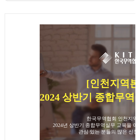
연구·통계·관세
국제무
무역통
관세/
역통상
계
비관세
연구원
장벽
국내통계
연구원
관세
해외통계
소개
비관세장벽
IMF
보고서
세계통계
FAQ
소부장산업
[인천지역본
공급망센터
통상뉴스
2024 상반기 종합무역
수입규제
한국무역협회 인천지역
2024년 상반기 종합무역실무 교육을 아
관심 있는 분들의 많은 신청
지원·사업