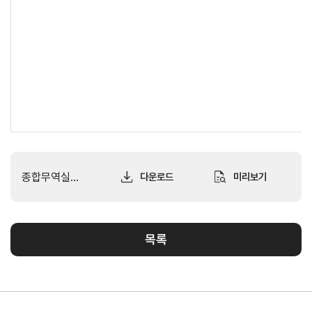
소개
안전보건
경영방침
사업
안전보건
전략/
경영목표
추진
과제
사회
공헌
활동
활동소개
종합무역실무강좌 공지.pdf
다운로드
미리보기
CI규
정/
목록
전용
서체
CI
전용서체