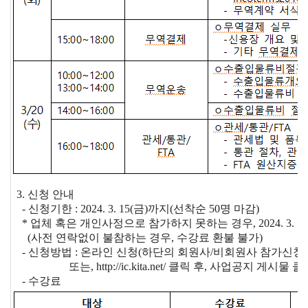
해외지
회의실
부
임대
현지지
원
·KITA
POST
자문·상담
Trade
컨설팅
무역실
건의
고객센
3. 신청 안내
Pro
무
터
규제애로
- 신청기한 : 2024. 3. 15(금)까지(선착순 50명 마감)
무역현장컨설팅
건의
TradePro's
용어
Q&A
* 업체 혹은 개인사정으로 참가하지 못하는 경우, 2024. 3. 
초이스
(사전 연락없이 불참하는 경우, 수강료 환불 불가)
FTA컨설팅
서식
자주묻는
- 신청방법 : 온라인 신청(하단의 회원사/비회원사 참가신청 
1:1상담
질문
또는, http://ic.kita.net/ 클릭 후, 사업공지 게시물 
회계
- 수강료
오픈상담
사례
AI