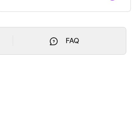
a
무역아카데미
e러닝
오프라인
자격시험
FAQ
취업연계
랜치
tradeKorea
WTC Seoul
TradePro
CALT
KITA멤버십서비스
COEX