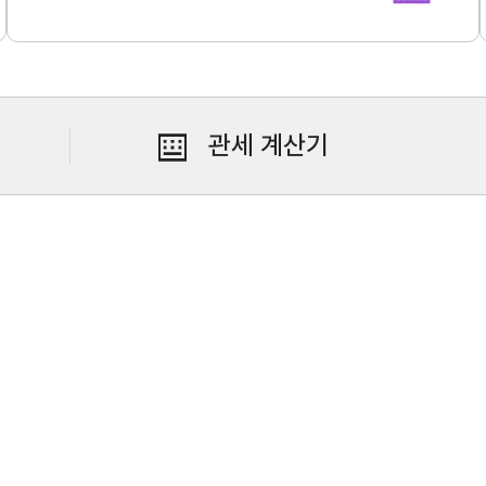
수출역량진단
tradeKore
입점
바이어 발굴
AI 빅데이터 맞춤분석
관세 계산기
수출입 물류포털
스타트업브
C
해외지부 현지지원·KITA POST
이노브랜치