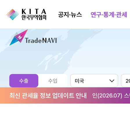
공지·뉴스
연구·통계·관세
공지·뉴스
검색
협회소식
무역동향
공지사항
무역뉴스
보도자료
뉴스레터
수출
수입
포토뉴스
해외시장뉴스
최신 관세율 정보 업데이트 안내
) 대한민국(2026.07) 리히텐슈타인(2026.07) 스위스(20
입찰공고
해외시장동향
유관기관소식