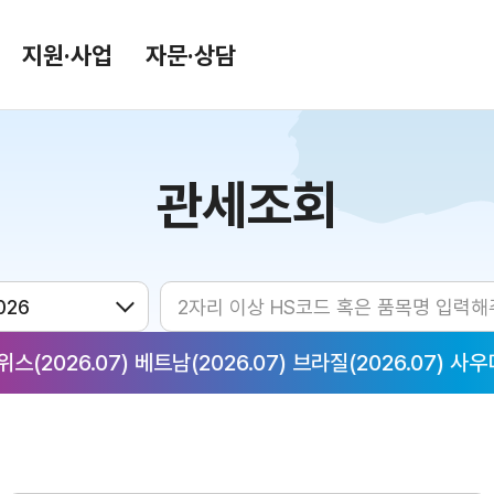
지원·사업
자문·상담
관세조회
환율/원자재 동향
KITA TV
환율종합
환율뉴스
원자재 시장 정보
26.07) 베트남(2026.07) 브라질(2026.07) 사우디아라비