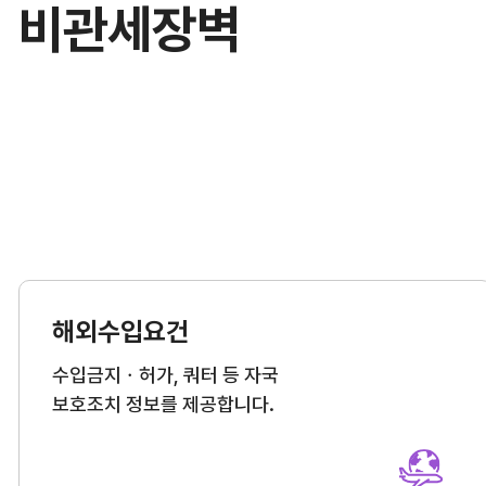
비관세장벽
연구·통계·관세
국제무역통상연구원
무역통계
연구원 소개
국내통계
보고서
해외통계
소부장산업 공급망센터
IMF 세계통계
통상뉴스
수입규제
해외수입요건
지원·사업
수입금지ㆍ허가, 쿼터 등 자국
보호조치 정보를 제공합니다.
협회사업