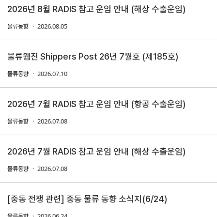
2026년 8월 RADIS 참고 운임 안내 (해상 수출운임)
연구·통계·관세
2026.08.05
물류동향
국제무
무역통
관세/
역통상
계
비관세
물류웹진 Shippers Post 26년 7월호 (제185호)
연구원
장벽
국내통계
2026.07.10
물류동향
연구원
관세
해외통계
소개
비관세장벽
IMF
보고서
2026년 7월 RADIS 참고 운임 안내 (항공 수출운임)
세계통계
FAQ
소부장산업
2026.07.08
물류동향
공급망센터
통상뉴스
2026년 7월 RADIS 참고 운임 안내 (해상 수출운임)
수입규제
2026.07.08
물류동향
[중동 전쟁 관련] 중동 물류 동향 소식지(6/24)
지원·사업
2026.06.24
물류동향