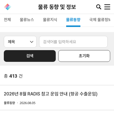
물류 동향 및 정보
전체
물류뉴스
물류지식
물류동향
국제 물류정보
공지·뉴스
협회소
무역동
환율/
KITA
식
향
원자재
TV
검색
초기화
동향
공지사항
무역뉴스
환율종합
보도자료
뉴스레터
총
413
건
환율뉴스
포토뉴스
해외시장뉴스
원자재
입찰공고
해외시장동향
시장
2026년 8월 RADIS 참고 운임 안내 (항공 수출운임)
정보
유관기관소식
2026.08.05
물류동향