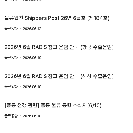
지원/혜택
물류웹진 Shippers Post 26년 6월호 (제184호)
협회사업
교육/취업
2026.06.12
물류동향
KITA
수출역
trade
사업신
무역아
멤버십
량진단
Korea
청
카데미
2026년 6월 RADIS 참고 운임 안내 (항공 수출운임)
발급
입점
진행중인
2026.06.10
e러닝
물류동향
사업
AI
혜택
바이어
빅데이
오프라인
발굴
종료된
터
상담
사업
2026년 6월 RADIS 참고 운임 안내 (해상 수출운임)
자격시험
맞춤분
포상
석
상시지원
2026.06.10
물류동향
취업연계
스타트
사업
업브랜
치
기업인
수출입
[중동 전쟁 관련] 중동 물류 동향 소식지(6/10)
여행카
물류포
2026.06.10
물류동향
드
털
이노브
ABTC
랜치