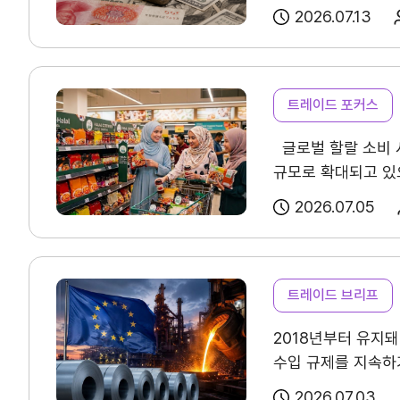
TradePro
컨설팅
이러한 변화 속에서
외국인투자심사 등 경
2026.07.13
TradePro's 초이스
무역현장컨설팅
위안화가 가까운 시
상하이 원유선물은 
1:1상담
FTA컨설팅
완성품 기업에 부품
국가를 중심으로 확
수출은 20% 이상을
오픈상담
운용을 제약한다. 
트레이드 포커스
3국 해외직접투자(F
AI 상담
이해해야 한다.
투자는 주로 자동차·
글로벌 할랄 소비 시
전문가 채용
통해 미국의 자국 
규모로 확대되고 있으
예상된다.
북미에 
USMCA의 영향을 
2026.07.05
주요 5개국(사우디아
자동차부품, 철강·
협회소개
바이어 발굴 및 유통
불확실하다는 점을 주
투자 확대 등을 검토 중인 것으로 확인되었다. USMCA는
홈
회장
확대되며 산업 생태계
트레이드 브리프
가능성은 제한적이며
빠르게 성장 중이다.
인사말
장기화에 따른 불확
2018년부터 유지돼
진입과 경쟁 구조를 
한국 기업은 비용 상
역대회장
수입 규제를 지속하기
작용하기도 한다.
제품별 원산지 충족
등 규제를 한층 강화
보이콧 움직임이 확
2026.07.03