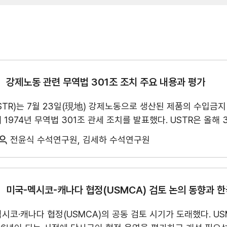
관세/비관세장벽
관세
비관세장벽
강제노동 관련 무역법 301조 조치 주요 내용과 평가
FAQ
TR)는 7월 23일(現地) 강제노동으로 생산된 제품의 수입금지
 1974년 무역법 301조 관세 조치를 발표했다. USTR은 올해 
제노동에 대한 관세를 결정했다. 이 조치는 7월 24일 자정(現地
전윤식 수석연구원, 김세하 수석연구원
122조 관세를 대체하게 된다.
이번 조치를 통해 한국은 일본, 스위스와 함께 12.
 과잉생산에 대한 별도의 301조 조사 결과를 발표하지 않은 가
권, ’26.5.~), 독일(약가, ’26.6.~)에 대한 조사는 이미 진
신속히 진행되었으며, 최근 브라질에 대한 25% 관세조치에서 
미국-멕시코-캐나다 협정(USMCA) 검토 논의 동향과 한
요 수단으로 활용될 전망이어서 주의가 필요하다.
지원/혜택
·멕시코·캐나다 협정(USMCA)의 공동 검토 시기가 도래했다. US