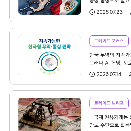
통상 협정으로 발효
사업신청
KITA멤버십
3국이 모두 연장에 
2026.07.23
진행중인 사업
발급
연례 검토가 이어진다
2042년까지 협정
종료된 사업
혜택
광범위한 변화를 제
상시지원 사업
상담
트레이드 포커스
포상
대한 통제력을 강화
한국 무역의 지속가
연장하지 않을 것이라
그러나 AI 혁명,
경제관계 재조정에 
기업인여행카드 ABT
지속가능한 성장을 
보고 있다. 특히 멕
2026.07.14
세 가지 방향 아래 지
회의실 임대
열람을 권장드립니다
강조하고 있다. 멕
기여했다는 평가가 
보고, 공동 검토가 
트레이드 브리프
역시 예측 가능하고 
자문·상담
국제 원유거래는 오
안보 수단으로 활용
알루미늄 및 기타 