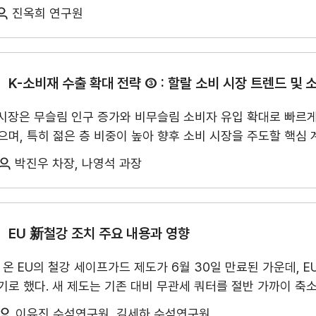
무역실무
건의
 위안화 결제 확대를 추진하고 있으며, 서방의 제재 대상국을 중
제안보 협력, ▲통관·원산지 검증·인증 절차 강화, ▲노동법과 
진옥희 연구원
용어
규제애로 건
일 내에 달러를 대체하기는 어렵다. 원유 가격의 기준은 여전히 
인공지능 협력 등 디지털 무역규범의 조정으로 정리된다.
한국은 USMCA 당사
글로벌 기준가격이라기보다 보완적 지표에 머물고 있다. 또한, 
서식
·소재를 공급하는 한국 기업은 협정 개정에 따른 영향을 받을 수
대되고 있어 보편적 결제통화로 보기에는 한계가 있다. 중국의 
 차지하며, 2016년 810억 달러 수준이던 수출 규모는 2025년
회계
따라서 페트로 위안화는 달러를 대체하는 새 질서라기보다 달러
K-소비재 수출 확대 전략 ③ : 할랄 소비 시장 트렌드 및 
DI)도 최근 10년간 꾸준히 확대되어 2016년 155억 달러에서 
사례
자동차 부품, 전자부품, 이차전지, 절연선·케이블, 의약품 등 제
장은 무슬림 인구 증가와 비무슬림 소비자 유입 확대로 빠르게 
무역실무 매뉴얼
산업 보호와 경제 안보 기조가 협정에 반영된다면 북미 수출 및 
며, 특히 젊은 층 비중이 높아 향후 소비 시장을 주도할 핵심 
투자·진출한 한국 기업 대상 설문 조사에서도 이러한 인식이 확
할랄은 종교를 넘어 글로벌 소비 트렌드로 주목받고 있다.
OIC(이슬람협력기구) 
받고 있으며, 공동 검토 결과가 사업 운영에 영향을 미칠 것으로
박진우 차장, 나영석 과장
라비아·UAE·튀르키예·인도네시아·말레이시아)이 전체의 42.8
알루미늄 및 기타 공산품의 원산지 규정 강화 가능성을 가장 중요
망 확보, 시장 정보 부족 등을 주요 애로사항으로 지적하고 있
요 부담으로 지적했다. 응답 기업들은 북미 역내 대체 공급망 구
높이고 현지 소비자 성향에 대한 세심한 대응이 필요한 상황이다.
할랄 시장은 식
 북미 산업 공급망의 근간으로 당사국별 견해 차이에도 불구하고 협정이 종료될
경영공시
윤리경영
를 형성하고 있다. 무슬림 소비시장 규모는 약 2.43조 달러로
EU 新철강 조치 주요 내용과 영향
, 다시 한번 미국을 중심으로 한 질서 재편이 일어날 것으로 
 특히 할랄 시장은 인증 체계와 국가별 산업 정책에 영향을 받는
주요 의사결정기구
무역센터 윤리헌장
실성 확대가 주요 위험으로 작용할 것으로 전망된다. 또한 미국
 온 EU의 철강 세이프가드 제도가 6월 30일 만료된 가운데, 
좌우한다. 일부 국가는 할랄 인증을 산업 보호 및 수출 전략 
승의 압박과 동시에 시장 확대의 기회도 엿볼 수 있다. 이에 따
정관
협회윤리강령
로 했다. 새 제도는 기존 대비 무관세 쿼터를 절반 가까이 축소
할랄 시장의 주요 트렌드는 R.I.S.E로 요약된다. 첫째, 지역화(Re
 여부와 공급망 점검을 중심으로 선제적인 대응 체계를 구축해 
출자법인
한 것이 특징이다. 이는 지난해 기존 세이프가드 제도를 일부 강화
산되며 글로벌 브랜드를 로컬 브랜드와 자국산 제품으로 대체하는
이유진 수석연구원, 김세하 수석연구원