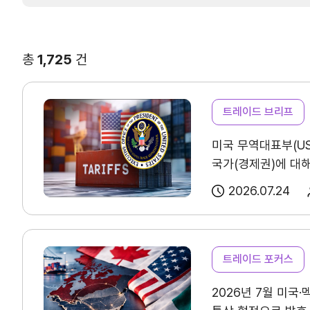
연구·통계·관세
국제무역통상연구원
무역통계
총
1,725
건
연구원 소개
국내통계
보고서
해외통계
트레이드 브리프
소부장산업 공급망센터
IMF 세계통계
통상뉴스
미국 무역대표부(US
국가(경제권)에 대해
수입규제
결과 4개월 만에 강
2026.07.24
USTR은 16개국의
지원·사업
바 있다. 베트남(지재
조치는 이례적으로 
트레이드 포커스
기조를 이행하는 주
협회사업
2026년 7월 미국