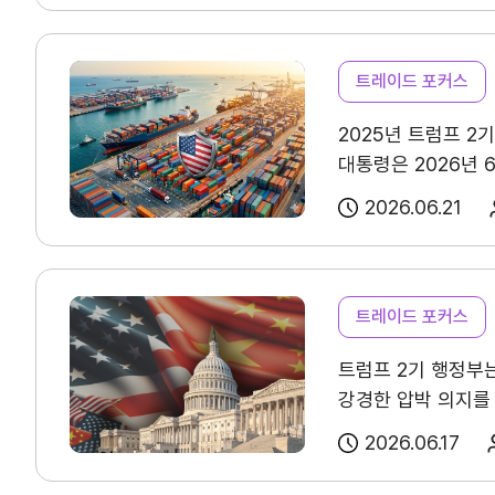
반도체(142.6)는
필요합니다.
18.0%는 화장품 
홈
KITA.net
확대가 이어지면서 수
영향을 받았다고 응
서비스 신청내역
강세가 이어질 것으로
트레이드 포커스
시장을 넘어 정책·디
자문/상담 내역
겹치면서 수출 여건 
기반 유통 변화, 
2025년 트럼프 2
유지하면서 수출 부진
마이스크랩
명확한 상품 포지셔
대통령은 2026년 
개선될 것으로 조사됐
선점 전략을 병행할
관심정보
기조를 재확인했다. 
(111.4)의 경우 
지속시키는 전략이 
2026.06.21
강화했고, 美 법무부
2017년 4분기 이
(24.7%)’과 ‘물
관세회피 제재는 주로
비용부담을 확대하는 요
기업전용
과세가격·통관 허용
발표됩니다.※ 이전 
트레이드 포커스
벌금이 부과된다. E
: https://kosis.
회원사검색
기업정보관리
트럼프 2기 행정부
강경한 압박 의지를
위중하게 다뤄지고 있다
그 결과 미국 내에
회원사가입
FCA 관세회피 사건 
2026.06.17
제기되고 있다.
반
합의금이 5억 4,9
입법을 추진하고 있
업계단체와 같은 업