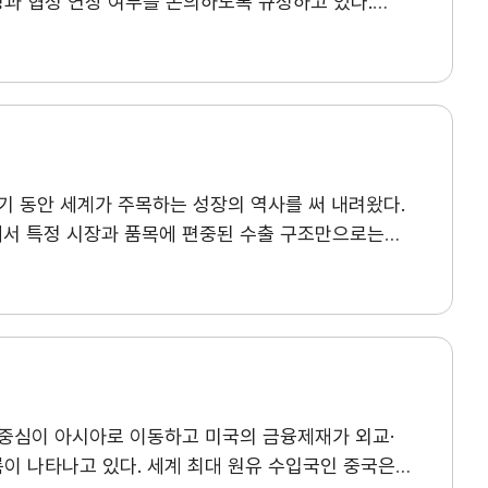
성과 협정 연장 여부를 논의하도록 규정하고 있다.
a
무역아카데미
 않으면 현행 협정은 유지된 채 2036년까지 10년간
e러닝
 미국은 현행 형태의 USMCA 연장에 동의하지 않아
협정의 운영과 이행을 점검하는 절차이나 미국은
오프라인
이 높다. 따라서 이어지는 연례 검토는 향후 북미
자격시험
를 현행 USMCA의 미비점을 보완하고 북미 공급망에
취업연계
랜치
행정부 주요 업적인 USMCA가 불필요하며, 협정을
기 동안 세계가 주목하는 성장의 역사를 써 내려왔다.
북미자유협정(NAFTA)의 일부 문제를 개선하고 북미
속에서 특정 시장과 품목에 편중된 수출 구조만으로는
일자리 창출이라는 목표를 충분히 달성하지 못했다고
 우리 수출의 고도화, 외연 확대, 공급망 안정화라는
역내 투자 증가, 제3국산 제품의 환적과 우회수출,
 9대 실천 전략을 제시한다. ※ 첨부파일 다운로드 후
 협정의 안정적 유지와 북미 무관세 시장의 중요성을
자 안정성, 고용 및 지역 가치사슬에 긍정적으로
의 단절이 아니라 상호보완적 생산구조를 반영한다고
 확보에 초점을 맞춰야 한다는 입장을 보였다. 캐나다
규범 현대화, 공급망 회복력 강화, 무역 다변화
중심이 아시아로 이동하고 미국의 금융제재가 외교·
합하면 이번 공동 검토의 주요 쟁점은 ▲자동차·철강·
이 나타나고 있다. 세계 최대 원유 수입국인 중국은
 수출에 대한 규제 강화, ▲핵심광물 조달·수출통제·