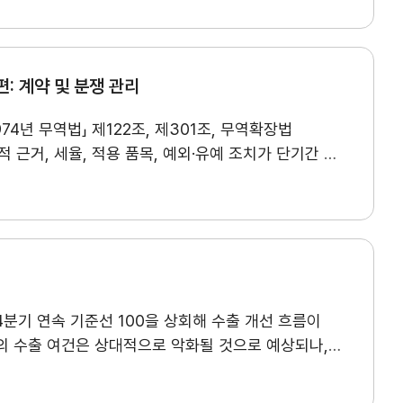
소되었으나, 한국은 국가별 쿼터 207.3만t을
 익숙한 디지털 네이티브 소비자가 증가하면서, 모바일
비해 감소 폭이 제한적이다. 또한 對EU 주요 철강
Segmentation) 측면에서는 중동이 전통적
호적인 수준의 쿼터를 확보해 우리 업계의 부담을 일부
 소비가 확대되는 반면, 동남아는 중산층 증가와 소득
 비롯해 캐나다 등 주요국으로 철강 고율관세 기조가
: 계약 및 분쟁 관리
 소비(ESG) 측면에서는 위생·건강·영양·윤리를
포괄하는 ‘타이이브(Tayyib)’ 개념이 부각되며, 할랄 소비가 친환경·윤리 생산 및 소비와 결합하는 방향으로 고도화되고 있다.
할랄
4년 무역법」 제122조, 제301조, 무역확장법
 구매 시 할랄 인증을 필수적으로 고려하는 것으로
 근거, 세율, 적용 품목, 예외·유예 조치가 단기간 내
었다. 특히 동남아 국가에서는 할랄 인증을 더
스크는 단순한 정책 변화에 그치지 않고, 관세 부담의
대적으로 더 고려하는 것으로 나타났다. 또한 할랄
귀속, 계약 이행 여부, 가격 조정과 재협상 등을 둘러싼 계약상 분쟁으로 이어질 수 있다는 점에서 사전 대응이 중요하다.
으며, 인도네시아는 종교적 신념, 말레이시아는 위생·
점검 사항, 신규 계약 체결 시 반영할 수 있는 주요
의료, 뷰티, 유아용품 등으로 확대되고 있으며, 비식품
에서는 할랄 제품 전반이 여전히 오프라인 중심
문가 기고 특집 -
I. 관세 리스크 관리를 위한 기존 및 신규계약
구매 비중이 높았으며, 뷰티제품의 경우에만 온라인
보다 온라인 채널 활용도가 높았고, 특히 비식품
 4분기 연속 기준선 100을 상회해 수출 개선 흐름이
약을 사전에 설계하는 것이 효과적이다. II. 관세
 큰 이유로 ‘판매처 부족’이 46.1%를 차지했으며,
의 수출 여건은 상대적으로 악화될 것으로 예상되나,
특히 사우디아라비아에서 해당 응답 비율이 77.8%에 달해 한국 제품의 유통 접근성 부족이 가장 큰 제약 요인으로 확인되었다.
한국
축되었던 설비가동률의 회복 기대가 반영되면서
분쟁해결제도(ADR)가 더 효과적이므로, 계약 단계에서 단계별 분쟁해결절차를 미리 설계해 둘 필요가 있다.
* 실제 계약서 작성 및 대응
고 답했으며 동남아는 식품·음료, 중동은 뷰티제품 중심
품목의 수출 여건이 개선될 것으로 조사됐다. 특히
별 기업의 상황에 맞춘 전문가의 별도 진단과 자문이
 상대적으로 인증 인식이 낮았으며, 특히 여성의