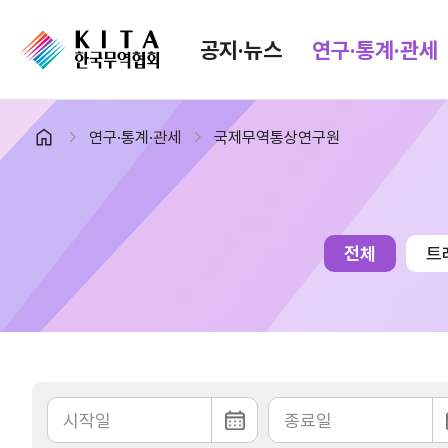
공지·뉴스
연구·통계·관세
연구·통계·관세
국제무역통상연구원
공지·뉴스
검색
협회소식
무역동향
공지사항
무역뉴스
전체
트
보도자료
뉴스레터
포토뉴스
해외시장뉴스
입찰공고
해외시장동향
유관기관소식