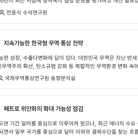
 6년이 되는 시점에 당사국이 협정 운영을 평가하고 개선 필요
수출역량진단
tradeKore
동의할 경우 협정은 2042년까지 연장되지만, 합의가 이루어지지
전윤식 수석연구원
입점
. 올해 7월 1일 당사국들은 화상으로 공동 검토를 실시하였고,
의 즉시 연장은 이루어지지 않았다. 협정의 검토는 원칙적으로 
바이어 발굴
AI 빅데이터 맞춤분석
시하고 있어 이후 단계에서 사실상 협정 개정 성격을 보일 가능성
통상 질서와 공급망 운영의 향방을 가르는 분기점으로 평가된다.
미국은 이번 검토
지속가능한 한국형 무역·통상 전략
수출입 물류포털
스타트업브
하는 계기로 활용하려는 입장이다. 트럼프 대통령은 자신의 1기 
능한 성장, 수출다변화에 답이 있다. 대한민국 무역은 지난 반세
고 언급했다. 미국 무역대표부 (USTR)는 USMCA가 과거 
 보호무역주의 확산, 탄소규범 강화 등 복합적인 무역환경 변화 
기여했다고 평가하면서도, 미국의 제조업 역량 강화와 양질의 
C
해외지부 현지지원·KITA POST
이노브랜치
담보하기 어렵다. 본 제언집은 한국무역협회 창립 80주년을 맞아
시코·캐나다와의 상품무역 적자 확대, 비시장경제국 기업의 북미 
국제무역통상연구원 동향분석실
속가능한 무역대국으로 나아가기 위한 「D.I.V.E.R.S.I.F.Y.」
미국 생산시설의 해외 이전 등을 주요 문제로 제기하였다.
반면 멕시코와 캐나다는
.
시코의 이해관계자 의견수렴 결과 USMCA가 북미 생산통합, 투
우세했다. 멕시코 측은 미국의 대멕시코 무역적자가 양국 경제
페트로 위안화의 확대 가능성 점검
협정의 전면 개정보다는 이행 개선과 제도 현대화, 예측 가능성
관세가 없는 북미 시장의 유지를 중시하면서 무역절차 간소화, 
랜 기간 달러를 중심으로 이루어져 왔으나, 최근 에너지 수요 
필요성을 함께 제기했다.
3국의 의견 수렴 결과와 USTR의 의회 보고 사항을 종
되면서 일부 국가를 중심으로 달러 이외의 결제수단을 찾는 흐름
공산품의 원산지 규정 강화, ▲비시장경제국의 투자·과잉생산·우회