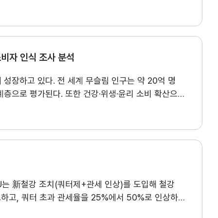
고객센터
심으로 페트로 위안화 논의가 부상하고 있다. 다만,
환경법 집행 강화, ▲데이터 이동·디지털 서비스 규제·
의
Q&A
WTI와 브렌트유가 주도하고 있으며, 위안화 표시
국이 아니나 북미 지역에 생산시설을 운영하거나 북미
위안화 결제는 제재 대상국이나 중국 의존도가 높은
자주묻는 질문
밖에 없다. 한국의 대세계 수출에서 북미 3국으로의
자본 이동 제한과 낮은 역외 유동성도 산유국의 위안화
 1,450억 달러로 79% 상승하였다. 한국 기업의 북미
 중심 질서의 틈새에서 활용되는 부분적 대안으로
소비자 인식 조사 분석
2025년 286억 달러를 기록하였다. 한국 기업의
조업에 집중되어 있다. 따라서 USMCA 공동 검토를
성장하고 있다. 전 세계 무슬림 인구는 약 20억 명
투자 기업의 사업 전략에 변화가 요구될 것으로
계층으로 평가된다. 또한 건강·위생·윤리 소비 확산으로
인됐다. 응답 기업의 상당수가 생산·판매·수출 측면에서
국가의 할랄 제품 수입은 약 4,078억 달러 규모이며,
 평가했다. 조사에 응답한 기업들은 자동차·
%를 차지한다. 반면 우리 기업은 할랄 시장 현지
한 변수로 인식했으며, 공동 검토의 시기와 내용이
어, 빠르게 변화하는 할랄 시장 트렌드에 대한 이해를
축, 공급망 재편에 따른 신규 공급자 진입, 미국 내
품 중심에서 의약품, 화장품, 유아용품 등으로
채용
찾아오시는 길
, 식품 비중이 가장 크며 의약품과 화장품 시장도
예상된다. 따라서 협정의 존속 자체보다는 공동 검토의
 정책 주도형 시장으로, 인증 기준과 산업 전략이 시장
인재상
의 주도로 원산지 규정이나 공급망 규제가 강화될 경우
EU는 新철강 조치(쿼터제+관세 인상)를 도입해 철강
수단으로 활용하며, 이는 외국 기업에 비관세 장벽으로
라 우리 기업은 공동 검토의 진행 상황을 파악하고
채용절차
하고, 쿼터 초과 관세율을 25%에서 50%로 인상하는
gionalization) 측면에서 정치·종교적 이슈와 연계된
나갈 필요가 있다.
직원채용FAQ
한 데 이어, 미국의 철강 232조 관세 강화 등
 경향이 강화되고 있다. 둘째, 디지털 혁신