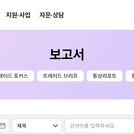
지원·사업
자문·상담
보고서
환율/원자재 동향
KITA TV
환율종합
레이드 포커스
트레이드 브리프
통상리포트
환율뉴스
원자재 시장 정보