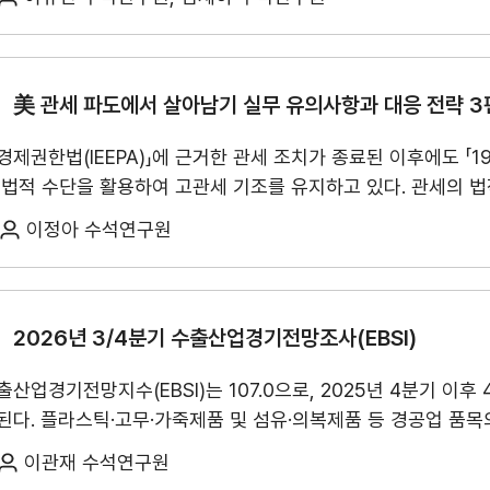
조를 반영한 조치로 해석된다.
EU의 전체 무관세 쿼터는 크게 축
무역센터 현황
) 측면에서는 젊은 무슬림 인구를 중심으로 SNS와 온라인 쇼핑에
안전보건경영
대비 감소율이 약 19.7%에 그쳐, 전체 쿼터 감소율(46%)에 
과 온라인 플랫폼 기반 유통이 확대되고 있다. 셋째, 소비 세분화(
안전보건 경영방침
28% 감소)와 인도(30% 감소) 등에 비해서도 상대적으로 우
에도 최근 생활비 부담 증가와 외국인 유입 확대에 따라 중저가
안전보건 경영목표
로 예상된다. 다만, EU 철강 수입규제가 상시화되고, 미국을
美 관세 파도에서 살아남기 실무 유의사항과 대응 전략 3편
를 중심으로 프리미엄 소비가 빠르게 확대되고 있다. 넷째, 가치
적인 모니터링과 대응이 필요하다.
권한법(IEEPA)」에 근거한 관세 조치가 종료된 이후에도 「197
를 대상으로 실시한 설문조사 결과, 응답자의 78.8%가 소비재
사회공헌활동
 법적 수단을 활용하여 고관세 기조를 유지하고 있다. 관세의 법적
인증은 품질이나 가격보다 더 중요한 1순위 구매 기준으로 조사되
활동소개
우리 기업의 통상환경 불확실성도 확대되고 있다. 특히 관세 리
한 반면, 중동은 브랜드와 생산국 이미지 등 할랄 외 요소도 상
이정아 수석연구원
뿐 아니라 위생·안전·품질을 보장하는 수단으로도 인식되고 있었
 전문가 자문을 바탕으로 관세 리스크 완화를 위한 기존 계약서 
CI규정/전용서체
 차이를 보였다. 할랄 제품 소비는 식품·음료를 중심으로 건강·
적 분쟁해결수단을 검토하였다. 1편: 美 관세 파도에서 살아남기: 실무 유의사항과 대응 전략2편:
CI
할랄 인증 품목의 구매 비율은 중동보다 동남아에서 더 높게 나타났다.
유통 측면
美 관세 파도에서 살아남기: 실무 유의사항과 대응 전략 2편 - 전
2026년 3/4분기 수출산업경기전망조사(EBSI)
 식품·음료는 대형마트, 건강·의료 제품은 백화점 및 쇼핑몰 
전용서체
 상대적으로 높게 나타났다. 반면 한국 소비재는 일반 할랄 제품
출산업경기전망지수(EBSI)는 107.0으로, 2025년 4분기 이후
 변동 정의·가격 조정 적용 기준·비용 분담 비율 등을 담은 관세 특
 경향이 두드러졌다. 그럼에도 한국 소비재를 구매하지 않는 가장
된다. 플라스틱·고무·가죽제품 및 섬유·의복제품 등 경공업 품목
기·부품, 선박 등 주력 품목의 수출 개선세와 중동 사태로 위
반적으로 높은 수준으로, 응답자의 83.0%가 구매 경험이 있다
이관재 수석연구원
 웃돌았다. 품목별로는 15대 품목 중 반도체를 포함한 4개 
구조, 계약 조건, 대상 품목 등에 따라 달라질 수 있으므로 개
한국산 할랄 제품 중 유아용품은 인증에 민감한 반면, 뷰티제품은