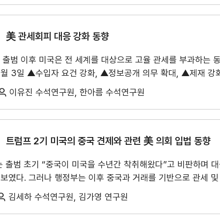
 최근 DRAM 가격 상승에도 불구하고 서버용 DRAM 수요가 견조
구매 시 할랄 여부를 인지하지 못한 것으로 나타났다. 한편, 84.
KITA멤버십
무역아카데미
출 개선세가 지속될 것으로 나타났다. 무선통신기기·부품(120.
답했으나, 실제 제품 이미지 형성에는 사용 경험이 더 중요한 
 예상됐다. 반면, 전기·전자제품(74.1)은 중국 이차전지 기업과
美 관세회피 대응 강화 동향
지털·가치 소비가 결합된 복합 소비 시장으로 진화하고 있다. 인
악화가 예상된다. 플라스틱·고무·가죽제품(76.0) 역시 중동 
소비 세분화가 동시에 진행되는 가운데, 한국 기업은 ▲젊은 무
기 출범 이후 미국은 전 세계를 대상으로 고율 관세를 부과하는
이 지속될 것으로 조사됐다. 항목별로는 10개 조사 항목 중 ▲
닝 ▲현지화 및 현지 기업과의 협업을 통한 오프라인 유통망 확
6월 3일 ▲수입자 요건 강화, ▲정보공개 의무 확대, ▲제재 
다. 특히, ▲설비가동률(114.3), ▲수출상담·계약(111.9) 
 필요가 있다. 특히 한류를 초기 진입 계기로 활용하되, 최종적
한편 미국 관세국경보호청(CBP)은 수입자 감사(audit), 통관 
중동 지역 긴장 완화와 전 분기 저점(69.8)에 따른 기저효과에 힘입
중요하다.
이유진 수석연구원, 한아름 수석연구원
(DOJ)도 무역사기를 핵심 단속 분야로 지정하고 CBP·국토안
래 9년 만에 최고치를 기록했다. 수출기업들은 올해 2분기에 이
류비용 상승(17.9%)’을 가장 많이 꼽았다. 특히 ‘원재료 가격 
 CBP가 ①관세법 제592조와 ②‘집행 및 보호법(EAPA)’에 
인으로 작용했다. ※ 수출산업경기전망조사(EBSI)는 매 분기(2,5
 여부에 영향을 미치는 정보의 허위신고나 누락 등을 제재하는 일
트럼프 2기 미국의 중국 견제와 관련 美 의회 입법 동향
EBSI 자료는 국제무역통상연구원 홈페이지 내 연구보고서, 혹은
APA는 반덤핑·상계관세 회피를 위해 마련된 절차로, 이해관계자
kr/statHtml/statHtml.do?orgId=360&tblId=DT_36005_A0
무역업고유번호 발급
자사정보 조회 신청
는 출범 초기 “중국이 미국을 수년간 착취해왔다”고 비판하며 
미납관세 추징으로 이어진다.
최근에는 이러한 CBP 행정제재에 더해 FCA 민
 보였다. 그러나 행정부는 이후 중국과 거래를 기반으로 관세 및
. 민사소송의 경우 법무부는 허위청구법(False Claim Act
서는 대중국 무역적자는 감소했지만, 중국의 국가주도 산업정책
8건이 합의로 종결되었으며, 합의금이 최대 수억 달러 규모에 달한다. 
김세하 수석연구원, 김가영 연구원
면 의회는 행정부가 중국과의 협상 과정에서 H20·H200 GP
50만 달러로 무역 관련 FCA 사건 중 역대 최대 규모를 기록했다.
다. 이는 대중국 무역적자 축소와 미국의 경제적 실리를 중시하
계 이해관계자 등 민간 내부고발자가 정부를 대신해 제기할 수 