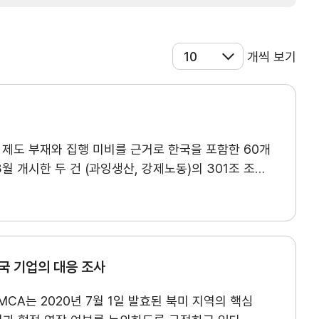
개씩 보기
 제도 부재와 집행 미비를 근거로 한국을 포함한 60개
3월 개시한 두 건 (과잉생산, 강제노동)의 301조 조사
)부터 즉각 시행되며, 7월 24일 종료 예정이던 무역법
5%(기본 관세율 합산)의 관세를 적용받게 되었다.
운데, 다양한 문제에 대한 추가 조사 시행 의사도 밝힌
행 중이다. 약 1년이 소요되던 과거 301조 사례에 비해 이번
확인되듯 무역법 301조는 트럼프 2기 행정부의 ⾼관세
국 기업의 대응 조사
교육/취업
MCA는 2020년 7월 1일 발효된 북미 지역의 핵심