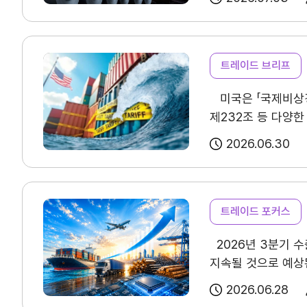
글로벌 보호무역 기
(Innovation
연혁
배정받아 기존 쿼터 
앱을 통한 할랄 검증
수출국인 튀르키예(
프리미엄 시장이었음
조직소개
완화할 수 있을 것으
증가로 뷰티·헬스케어
트레이드 브리프
확산되고 있어 지속
미국은 「국제비상경제
주요 5개국 소비자
사업전략/추진과제
제232조 등 다양한
나타났으며, 할랄 
빈번히 변경되면서 
중시하는 경향이 강
2026.06.30
인증은 종교적 이유
국제무역통상연구원은
안전성을 더 중시하는
조항, 분쟁 발생 시 활용 가능한 대체
트레이드 포커스
구조를 보이고 있다.
점검사항 관세 변동으로 인한 계약 분쟁을 예방하기 위해 기존 계약의 거래조건· 불가항력·가격 조정 조항 등을 우선 점검하고, 신규
쇼핑몰 구매 비중이
2026년 3분기 수
계약 체결 시에는 관세
분야에서 온라인 구매
지속될 것으로 예상
분쟁 대응 전략 관세와 관련된 상사분쟁은 상호 의존적 거래관계·영업비밀 보호 등을 고려할 때 소송보다 조정·중재 등 대체적
반도체, 무선통신기
소비재 인지도는 전
2026.06.28
마이페이지
종합지수는 기준선을
방안은 기업별 거래 
소비가 나타났다. 