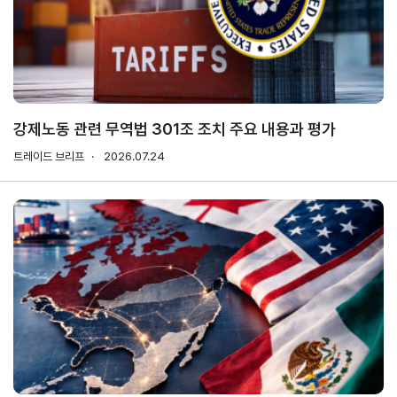
연구·통계·관세
국제무
무역통
관세/
역통상
계
비관세
연구원
장벽
국내통계
강제노동 관련 무역법 301조 조치 주요 내용과 평가
연구원
관세
해외통계
트레이드 브리프
소개
2026.07.24
비관세장벽
IMF
보고서
세계통계
FAQ
소부장산업
공급망센터
통상뉴스
수입규제
지원·사업