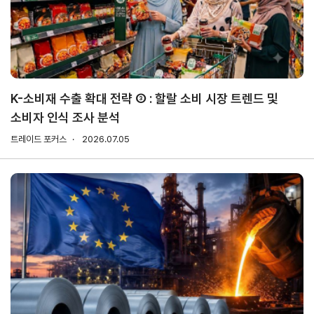
무역실무
상담
매뉴얼
전문가
채용
K-소비재 수출 확대 전략 ③ : 할랄 소비 시장 트렌드 및
소비자 인식 조사 분석
협회소개
트레이드 포커스
2026.07.05
홈
회장
경영
윤리
채용
찾아
공시
경영
오시
인사말
인재상
는 길
주요
무역센터
역대회장
채용절차
의사결정기구
윤리헌장
직원채용FAQ
정관
협회윤리강령
연혁
출자법인
안전
무역센터
보건
조직
현황
경영