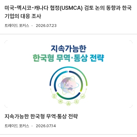
미국-멕시코-캐나다 협정(USMCA) 검토 논의 동향과 한국
기업의 대응 조사
지원/혜택
협회사업
교육/취업
트레이드 포커스
2026.07.23
KITA
수출역
trade
사업신
무역아
멤버십
량진단
Korea
청
카데미
발급
입점
진행중인
e러닝
사업
AI
혜택
바이어
빅데이
오프라인
발굴
종료된
터
상담
사업
자격시험
맞춤분
포상
석
상시지원
취업연계
스타트
사업
업브랜
치
기업인
수출입
여행카
물류포
지속가능한 한국형 무역·통상 전략
드
털
이노브
트레이드 포커스
2026.07.14
ABTC
랜치