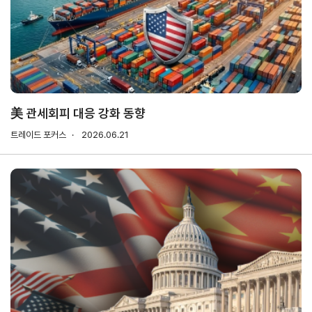
기업전용
회원
기업
무역
자사
회비
회비
사검
정보
업고
정보
납부
납부
색
관리
유번
조회
현황
호
신청
발급
美 관세회피 대응 강화 동향
회원
트레이드 포커스
2026.06.21
사가
입
Utility
신문
이용
개인
저작
이메
고
약관
정보
권
일주
처리
정책
소무
홈
방침
단수