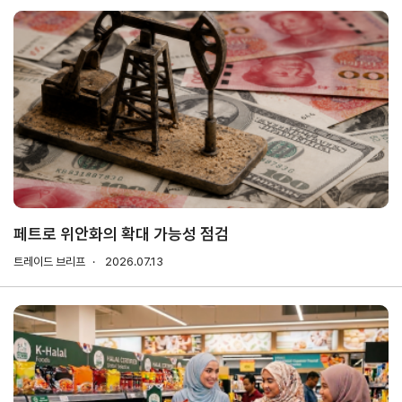
해외지
회의실
부
임대
현지지
원
·KITA
POST
자문·상담
페트로 위안화의 확대 가능성 점검
Trade
컨설팅
무역실
건의
고객센
트레이드 브리프
Pro
2026.07.13
무
터
규제애로
무역현장컨설팅
건의
TradePro's
용어
Q&A
초이스
FTA컨설팅
서식
자주묻는
1:1상담
질문
회계
오픈상담
사례
AI