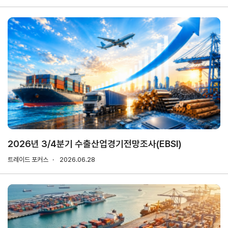
마이페이지
홈
KITA
KITA
무역
자사
회원
.net
멤버
아카
정보
정보
십
데미
관리
관리
서비스
신청내역
자문/
상담
2026년 3/4분기 수출산업경기전망조사(EBSI)
내역
트레이드 포커스
2026.06.28
마이스크랩
관심정보