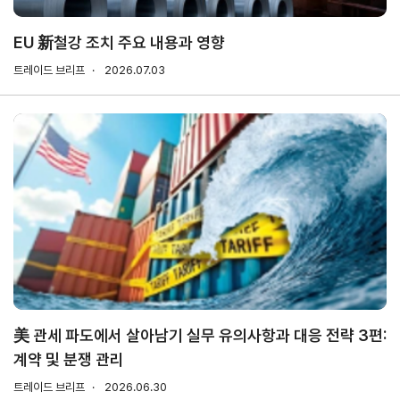
소개
안전보건
경영방침
EU 新철강 조치 주요 내용과 영향
사업
안전보건
트레이드 브리프
2026.07.03
전략/
경영목표
추진
과제
사회
공헌
활동
활동소개
CI규
정/
전용
美 관세 파도에서 살아남기 실무 유의사항과 대응 전략 3편:
서체
계약 및 분쟁 관리
CI
트레이드 브리프
2026.06.30
전용서체