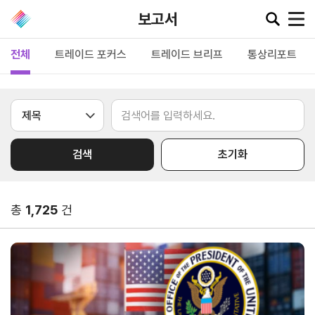
보고서
전체
트레이드 포커스
트레이드 브리프
통상리포트
공지·뉴스
협회소
무역동
환율/
KITA
식
향
원자재
TV
검색
초기화
동향
공지사항
무역뉴스
환율종합
보도자료
뉴스레터
총
1,725
건
환율뉴스
포토뉴스
해외시장뉴스
원자재
입찰공고
해외시장동향
시장
정보
유관기관소식