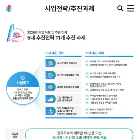
사업전략/추진과제
공지·뉴스
협회소
무역동
환율/
KITA
식
향
원자재
TV
동향
공지사항
무역뉴스
환율종합
보도자료
뉴스레터
환율뉴스
포토뉴스
해외시장뉴스
원자재
입찰공고
해외시장동향
시장
정보
유관기관소식