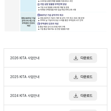
지원/혜택
협회사업
교육/취업
KITA
수출역
trade
사업신
무역아
멤버십
량진단
Korea
청
카데미
발급
입점
진행중인
e러닝
사업
AI
혜택
바이어
빅데이
오프라인
발굴
종료된
다운로드
2026 KITA 사업안내
터
상담
사업
자격시험
맞춤분
포상
석
상시지원
취업연계
스타트
사업
다운로드
2025 KITA 사업안내
업브랜
치
기업인
수출입
여행카
물류포
다운로드
2024 KITA 사업안내
드
털
이노브
ABTC
랜치