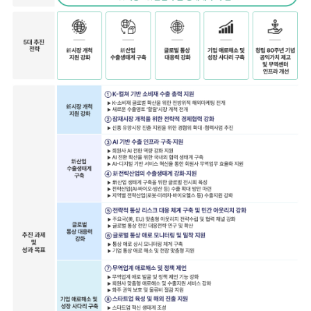
연구·통계·관세
국제무
무역통
관세/
역통상
계
비관세
연구원
장벽
국내통계
연구원
관세
해외통계
소개
비관세장벽
IMF
보고서
세계통계
FAQ
소부장산업
공급망센터
통상뉴스
수입규제
지원·사업