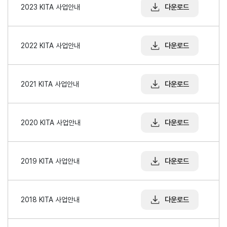
해외지
다운로드
2023 KITA 사업안내
회의실
부
임대
현지지
원
다운로드
2022 KITA 사업안내
·KITA
POST
다운로드
2021 KITA 사업안내
자문·상담
다운로드
2020 KITA 사업안내
Trade
컨설팅
무역실
건의
고객센
Pro
무
터
규제애로
무역현장컨설팅
다운로드
2019 KITA 사업안내
건의
TradePro's
용어
Q&A
초이스
FTA컨설팅
서식
자주묻는
1:1상담
질문
회계
다운로드
2018 KITA 사업안내
오픈상담
사례
AI