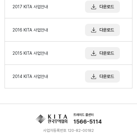
무역실무
상담
다운로드
2017 KITA 사업안내
매뉴얼
전문가
채용
다운로드
2016 KITA 사업안내
협회소개
다운로드
2015 KITA 사업안내
홈
회장
경영
윤리
채용
찾아
공시
경영
오시
다운로드
2014 KITA 사업안내
인사말
인재상
는 길
주요
무역센터
역대회장
채용절차
의사결정기구
윤리헌장
직원채용FAQ
정관
협회윤리강령
연혁
트레이드 콜센터
출자법인
1566-5114
안전
무역센터
보건
사업자등록번호 120-82-00182
조직
현황
경영