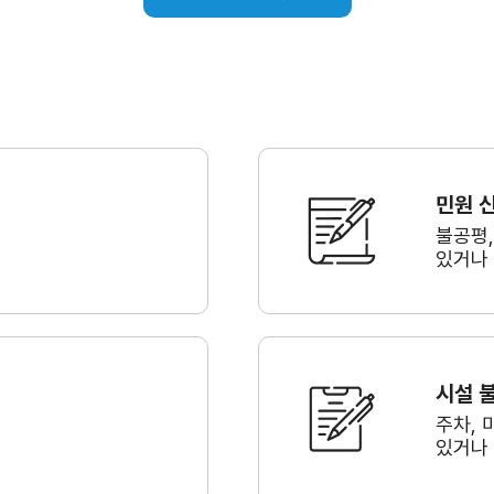
민원 
불공평
있거나
시설 
주차, 
있거나