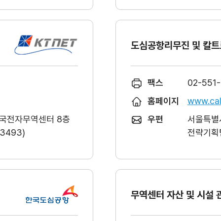
도심공항리무진 및 칼트
팩스
02-551
홈페이지
www.cal
한국전자무역센터 8층
우편
서울특별시
493)
전략기획팀
무역센터 자산 및 시설 