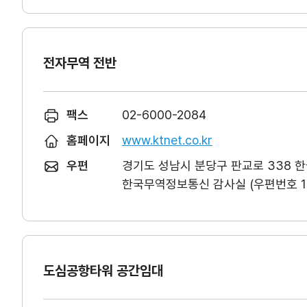
전자무역 전반
팩스
02-6000-2084
홈페이지
www.ktnet.co.kr
우편
경기도 성남시 분당구 판교로 338 
한국무역정보통신 감사실 (우편번호 13
도심공항타워 공간임대