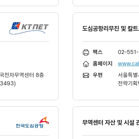
도심공항리무진 및 칼트
팩스
02-551
홈페이지
www.cal
한국전자무역센터 8층
우편
서울특별시
493)
전략기획팀
무역센터 자산 및 시설 