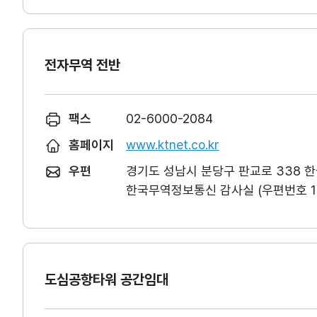
전자무역 전반
팩스
02-6000-2084
홈페이지
www.ktnet.co.kr
우편
경기도 성남시 분당구 판교로 338 
한국무역정보통신 감사실 (우편번호 13
도심공항타워 공간임대