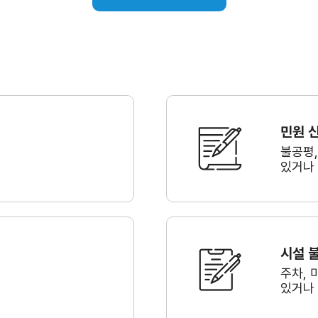
민원 
불공평
있거나
시설 
주차, 
있거나