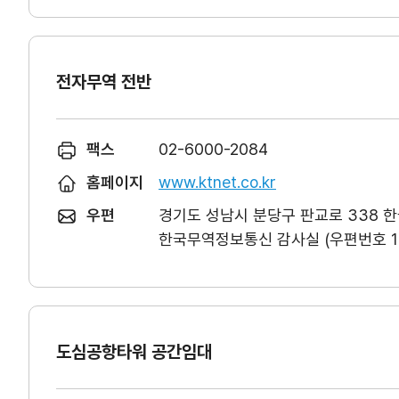
전자무역 전반
팩스
02-6000-2084
홈페이지
www.ktnet.co.kr
우편
경기도 성남시 분당구 판교로 338 
한국무역정보통신 감사실 (우편번호 13
도심공항타워 공간임대