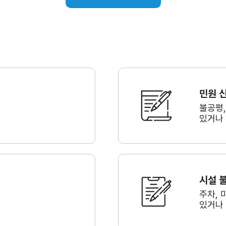
민원 
불공평
있거나
시설 
주차, 
있거나