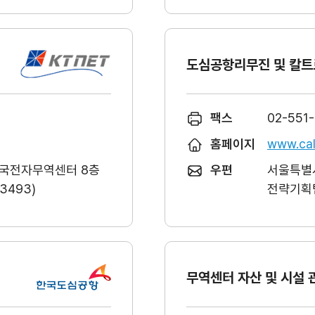
도심공항리무진 및 칼트
팩스
02-551
홈페이지
www.cal
한국전자무역센터 8층
우편
서울특별시
493)
전략기획팀
무역센터 자산 및 시설 