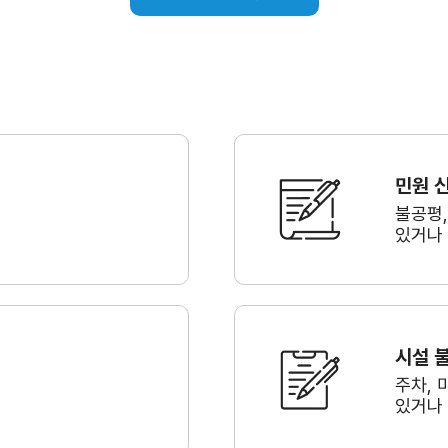
민원 
불공평
있거나
시설 
주차, 
있거나