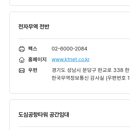
전자무역 전반
팩스
02-6000-2084
홈페이지
www.ktnet.co.kr
우편
경기도 성남시 분당구 판교로 338 
한국무역정보통신 감사실 (우편번호 13
도심공항타워 공간임대