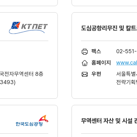
도심공항리무진 및 칼트
팩스
02-551
홈페이지
www.cal
한국전자무역센터 8층
우편
서울특별시
493)
전략기획팀
무역센터 자산 및 시설 