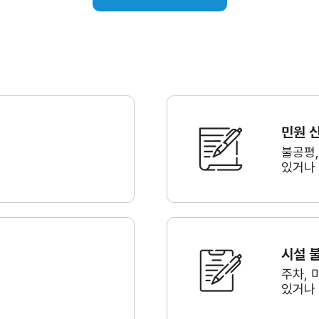
민원 
불공평
있거나
시설 
주차, 
있거나