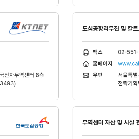
도심공항리무진 및 칼트
팩스
02-551
홈페이지
www.cal
한국전자무역센터 8층
우편
서울특별시
493)
전략기획팀
무역센터 자산 및 시설 