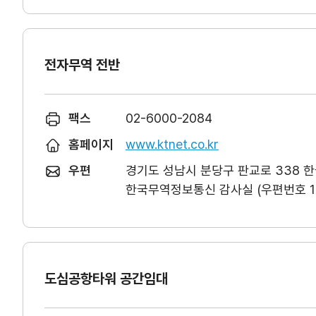
전자무역 전반
팩스
02-6000-2084
홈페이지
www.ktnet.co.kr
우편
경기도 성남시 분당구 판교로 338 
한국무역정보통신 감사실 (우편번호 13
도심공항타워 공간임대