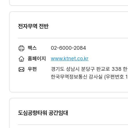
전자무역 전반
팩스
02-6000-2084
홈페이지
www.ktnet.co.kr
우편
경기도 성남시 분당구 판교로 338 
한국무역정보통신 감사실 (우편번호 13
도심공항타워 공간임대