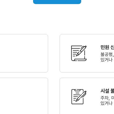
민원 
불공평
있거나
시설 
주차, 
있거나