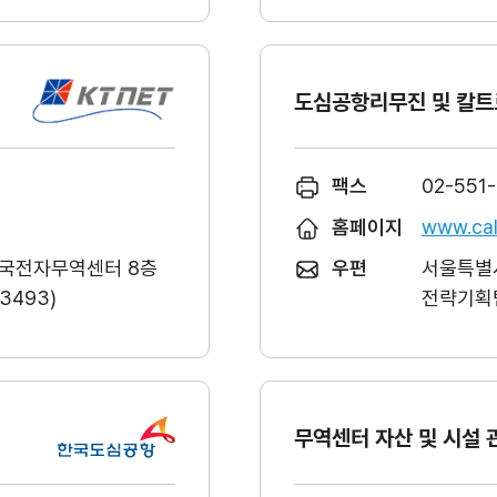
도심공항리무진 및 칼트
팩스
02-551
홈페이지
www.cal
한국전자무역센터 8층
우편
서울특별시
493)
전략기획팀
무역센터 자산 및 시설 