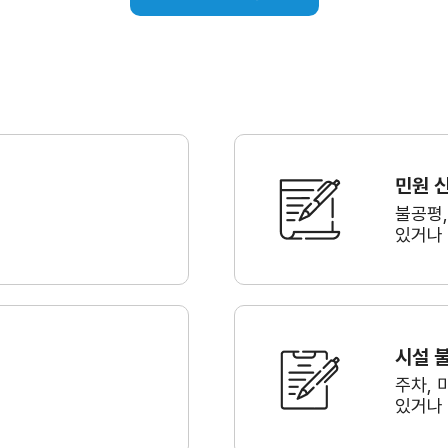
민원 
불공평
있거나
시설 
주차, 
있거나