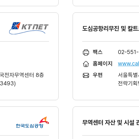
도심공항리무진 및 칼트
팩스
02-551
홈페이지
www.cal
한국전자무역센터 8층
우편
서울특별시
493)
전략기획팀
무역센터 자산 및 시설 