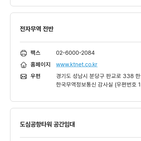
전자무역 전반
팩스
02-6000-2084
홈페이지
www.ktnet.co.kr
우편
경기도 성남시 분당구 판교로 338 
한국무역정보통신 감사실 (우편번호 13
도심공항타워 공간임대