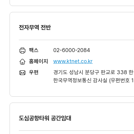
전자무역 전반
팩스
02-6000-2084
홈페이지
www.ktnet.co.kr
우편
경기도 성남시 분당구 판교로 338 
한국무역정보통신 감사실 (우편번호 13
도심공항타워 공간임대