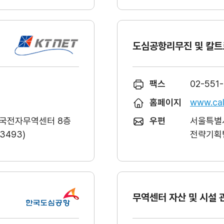
도심공항리무진 및 칼트
팩스
02-551
홈페이지
www.cal
한국전자무역센터 8층
우편
서울특별시
493)
전략기획팀
무역센터 자산 및 시설 