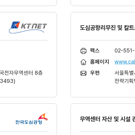
도심공항리무진 및 칼트
팩스
02-551
홈페이지
www.cal
한국전자무역센터 8층
우편
서울특별시
493)
전략기획팀
무역센터 자산 및 시설 