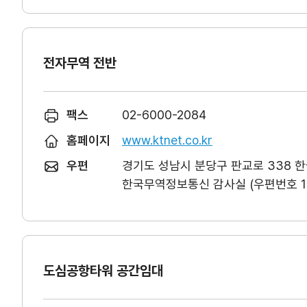
전자무역 전반
팩스
02-6000-2084
홈페이지
www.ktnet.co.kr
우편
경기도 성남시 분당구 판교로 338 
한국무역정보통신 감사실 (우편번호 13
도심공항타워 공간임대