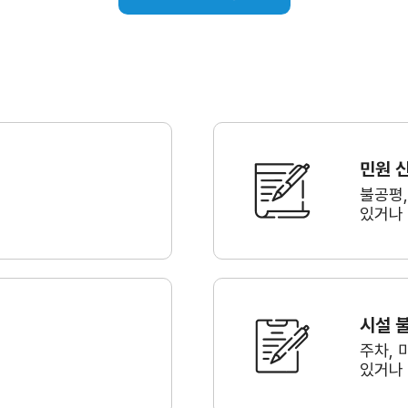
민원 
불공평
있거나
시설 
주차, 
있거나