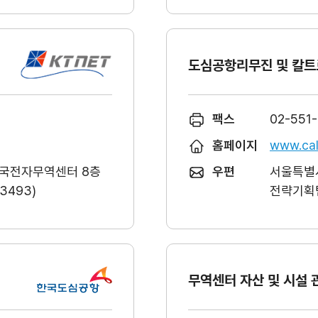
도심공항리무진 및 칼트
팩스
02-551
홈페이지
www.cal
한국전자무역센터 8층
우편
서울특별시
493)
전략기획팀
무역센터 자산 및 시설 