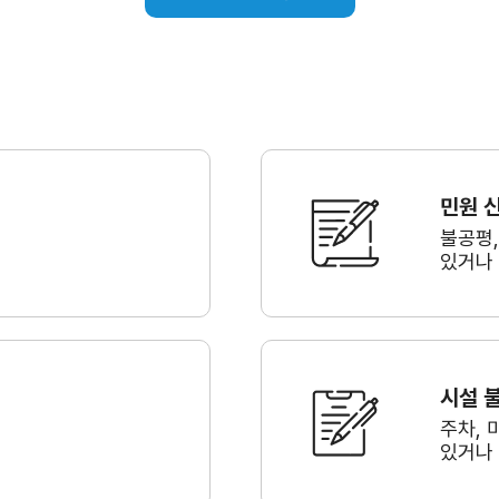
민원 
불공평
있거나
시설 
주차, 
있거나