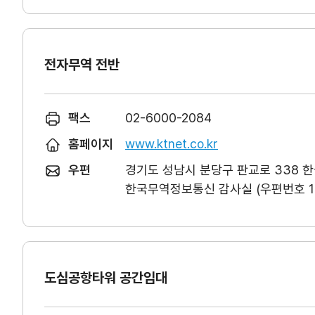
전자무역 전반
팩스
02-6000-2084
홈페이지
www.ktnet.co.kr
우편
경기도 성남시 분당구 판교로 338 
한국무역정보통신 감사실 (우편번호 13
도심공항타워 공간임대