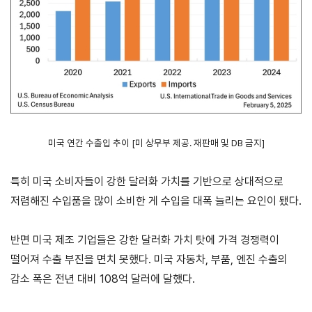
무역실무
상담
매뉴얼
전문가
채용
협회소개
미국 연간 수출입 추이 [미 상무부 제공. 재판매 및 DB 금지]
홈
회장
경영
윤리
채용
찾아
공시
경영
오시
인사말
인재상
특히 미국 소비자들이 강한 달러화 가치를 기반으로 상대적으로
는 길
주요
무역센터
저렴해진 수입품을 많이 소비한 게 수입을 대폭 늘리는 요인이 됐다.
역대회장
채용절차
의사결정기구
윤리헌장
직원채용FAQ
정관
협회윤리강령
반면 미국 제조 기업들은 강한 달러화 가치 탓에 가격 경쟁력이
연혁
떨어져 수출 부진을 면치 못했다. 미국 자동차, 부품, 엔진 수출의
출자법인
감소 폭은 전년 대비 108억 달러에 달했다.
안전
무역센터
보건
조직
현황
경영