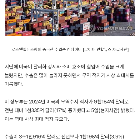
연구·통계·관세
국제무
무역통
관세/
역통상
계
비관세
연구원
장벽
국내통계
로스앤젤레스항의 중국산 수입품 컨테이너 [로이터 연합뉴스 자료사진]
연구원
관세
해외통계
소개
비관세장벽
IMF
보고서
지난해 미국이 달러화 강세와 소비 호조에 힘입어 수입을 크게
세계통계
FAQ
늘렸지만, 수출은 많이 늘리지 못하면서 무역 적자가 사상 최대치를
소부장산업
공급망센터
기록했다.
통상뉴스
미 상무부는 2024년 미국의 무역수지 적자가 9천184억 달러로
수입규제
전년 대비 1천335억 달러(17%) 증가했다고 5일(현지시간) 밝혔다.
이는 역대 사상 최대 적자 규모다.
수출이 3조1천916억 달러로 전년보다 1천198억 달러(3.9%)
지원·사업