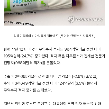
마이페이지
일라이릴리의 비만치료제 젭바운드 [로이터 연합뉴스 자료사진]
홈
KITA
KITA
무역
자사
회원
.net
멤버
아카
정보
정보
십
데미
관리
관리
서비스
한편 작년 12월 미국의 무역수지 적자는 984억달러로 전월 대비
신청내역
195억달러(24.7%) 증가했다. 적자 폭은 다우존스가 집계한 전문가
자문/
전망치(968억달러 적자)를 웃돌았다.
상담
내역
수출이 2천665억달러로 전월 대비 71억달러(-2.6%) 줄었고,
마이스크랩
수입이 3천649억달러로 전월 대비 124억달러(3.5%) 늘면서
관심정보
무역수지 적자 증가를 초래했다.
지난달 취임한 도널드 트럼프 미 대통령이 무역 적자 해소를 위해