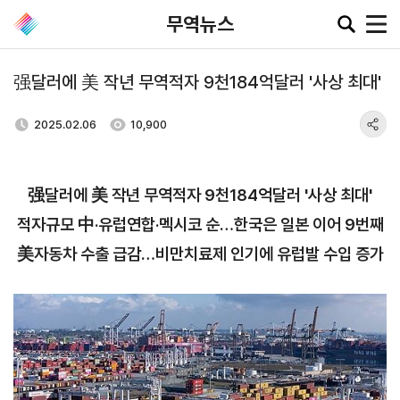
무역뉴스
强달러에 美 작년 무역적자 9천184억달러 '사상 최대'
공지·뉴스
2025.02.06
10,900
협회소
무역동
환율/
KITA
식
향
원자재
TV
强달러에 美 작년 무역적자 9천184억달러 '사상 최대'
동향
공지사항
무역뉴스
적자규모 中·유럽연합·멕시코 순…한국은 일본 이어 9번째
환율종합
보도자료
뉴스레터
美자동차 수출 급감…비만치료제 인기에 유럽발 수입 증가
환율뉴스
포토뉴스
해외시장뉴스
원자재
입찰공고
해외시장동향
시장
정보
유관기관소식