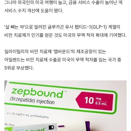
소개
그나마 외국인의 미국 여행이 늘고, 금융 서비스 수출이 늘어난 게
안전보건
서비스 수지 개선에 도움이 됐다.
경영방침
사업
안전보건
전략/
'살 빼는 약'으로 알려진 글루카곤 유사 펩티드-1(GLP-1) 계열의
경영목표
추진
비만 치료제가 인기를 얻은 것도 미국의 무역 적자 확대에 기여했다.
과제
사회
일라이릴리의 비만 치료제 '젭바운드'의 제조공장이 있는
공헌
아일랜드는 비만 치료제 수출로 미국이 무역 적자를 입는 국가 중
활동
5위로 부상했다.
활동소개
CI규
정/
전용
서체
CI
전용서체