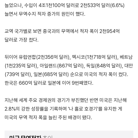
늘었으나, 수입이 4조1천100억 달러로 2천533억 달러(6.6%)
늘면서 무역수지 적자 증가의 원인이 했다.
지원/혜택
협회사업
교육/취업
교역 국가별로 보면 중국과의 무역에서 적자 폭이 2천954억
KITA
수출역
trade
사업신
무역아
달러로 가장 컸다.
멤버십
량진단
Korea
청
카데미
발급
입점
진행중인
뒤이어 유럽연합(2천356억 달러), 멕시코(1천718억 달러), 베트남
e러닝
사업
AI
혜택
바이어
(1천235억 달러), 아일랜드(867억 달러), 독일(848억 달러), 대만
빅데이
오프라인
발굴
종료된
(739억 달러), 일본(685억 달러) 순으로 미국의 적자 폭이 컸다.
터
상담
사업
자격시험
맞춤분
한국은 660억 달러로 일본에 이어 9번째였다.
포상
석
상시지원
취업연계
스타트
사업
업브랜
지난해 세계 주요 경제권의 경기가 부진했던 반면 미국은 지난해
치
기업인
수출입
2.8%의 강한 성장률을 기록하며 '나 홀로 호경기'를 유지한 게
여행카
물류포
미국의 무역 적자 폭을 늘린 주된 배경이 됐다.
드
털
이노브
ABTC
랜치