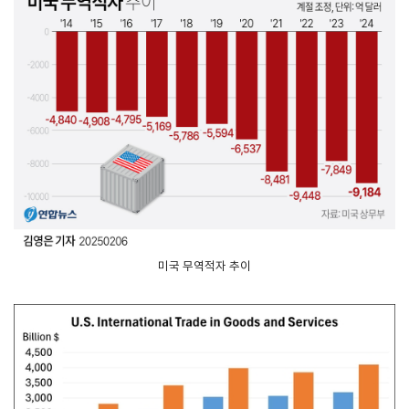
해외지
회의실
부
임대
현지지
원
·KITA
POST
자문·상담
Trade
컨설팅
무역실
건의
고객센
미국 무역적자 추이
Pro
무
터
규제애로
무역현장컨설팅
건의
TradePro's
용어
Q&A
초이스
FTA컨설팅
서식
자주묻는
1:1상담
질문
회계
오픈상담
사례
AI