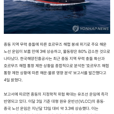
연구·통계·관세
국제무
무역통
관세/
역통상
계
비관세
연구원
장벽
국내통계
연구원
관세
해외통계
중동 지역 무력 충돌에 따른 호르무즈 해협 봉쇄 위기로 주요 해운
소개
비관세장벽
노선 운임이 보름 만에 3배 상승하고, 물동량은 80% 감소한 것으로
IMF
보고서
세계통계
FAQ
나타났다. 한국해양진흥공사는 최근 중동 지역 무력 충돌 확산과
소부장산업
호르무즈 해협 통항 제한 상황을 종합적으로 분석한 '호르무즈 해협
공급망센터
통항 제한 상황에 따른 해운·물류 영향 분석' 보고서를 발간했다고
통상뉴스
4일 밝혔다.
수입규제
보고서에 따르면 중동의 지정학적 위험 확대는 유조선 운임에 즉각
반영되고 있다. 이달 3일 기준 대형 원유 운반선(VLCC)의 중동·
중국 노선 운임은 지난달 13일 대비 약 3.3배 상승했다. 이는
지원·사업