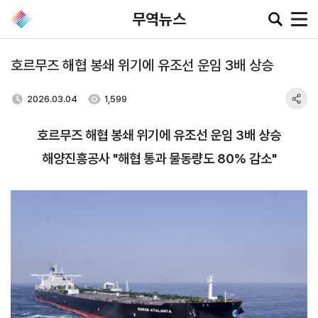
무역뉴스
호르무즈 해협 봉쇄 위기에 유조선 운임 3배 상승
공지·뉴스
2026.03.04
1,599
호르무즈 해협 봉쇄 위기에 유조선 운임 3배 상승
협회소
무역동
환율/
KITA
식
향
원자재
TV
해양진흥공사 "해협 통과 물동량도 80% 감소"
동향
공지사항
무역뉴스
환율종합
보도자료
뉴스레터
환율뉴스
포토뉴스
해외시장뉴스
원자재
입찰공고
해외시장동향
시장
정보
유관기관소식