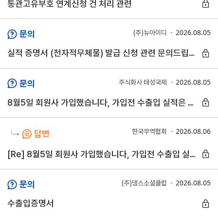
통관고유부호 연계신청 건 처리 관련
연구·통계·관세
2026.08.05
문의
(주)뉴아이디
국제무
무역통
관세/
역통상
계
비관세
실적 증명서 (전자적무체물) 발급 신청 관련 문의드립니다.
연구원
장벽
국내통계
연구원
관세
2026.08.05
문의
주식화사 태성국제
해외통계
소개
비관세장벽
IMF
8월5일 회원사 가입했습니다, 가입전 수출입 실적은 발급안되나요?
보고서
세계통계
FAQ
소부장산업
공급망센터
2026.08.06
한국무역협회
답변
통상뉴스
[Re] 8월5일 회원사 가입했습니다, 가입전 수출입 실적은 발급안되나요?
수입규제
2026.08.05
문의
(주)댕스소셜클럽
수출입증명서
지원·사업