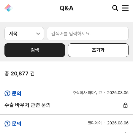
Q&A
공지·뉴스
검색
초기화
협회소
무역동
환율/
KITA
식
향
원자재
TV
동향
공지사항
무역뉴스
총
20,877
건
환율종합
보도자료
뉴스레터
환율뉴스
포토뉴스
해외시장뉴스
2026.08.06
문의
주식회사 파마누코
원자재
입찰공고
해외시장동향
시장
수출 바우처 관련 문의
정보
유관기관소식
2026.08.06
문의
코디에이