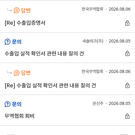
2026.08.06
한국무역협회
답변
지원/혜택
협회사업
교육/취업
[Re] 수출입증명서
KITA
수출역
trade
사업신
무역아
멤버십
량진단
Korea
2026.08.05
문의
새솔테크(주)
청
카데미
수출입 실적 확인서 관련 내용 질의 건
발급
입점
진행중인
e러닝
사업
AI
혜택
바이어
빅데이
오프라인
발굴
종료된
2026.08.06
한국무역협회
답변
터
상담
사업
자격시험
맞춤분
포상
[Re] 수출입 실적 확인서 관련 내용 질의 건
석
상시지원
취업연계
스타트
사업
업브랜
2026.08.05
문의
권선주
치
기업인
수출입
여행카
물류포
무역협회 회비
드
털
이노브
ABTC
랜치