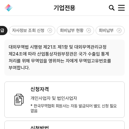
기업전용
발급
자사정보 조회 신청
회비납부 현황
회비납부
공지·뉴스
대외무역법 시행령 제21조 제1항 및 대외무역관리규정
제24조에 따라 산업통상자원부장관은 국가 수출입 통계
협회소
무역동
환율/
KITA
처리를 위해 무역업을 영위하는 자에게 무역업고유번호를
식
향
원자재
TV
동향
부여합니다.
공지사항
무역뉴스
환율종합
보도자료
뉴스레터
환율뉴스
신청자격
포토뉴스
해외시장뉴스
원자재
개인사업자 및 법인사업자
입찰공고
해외시장동향
시장
* 한국무역협회 회원사는 자동 발급되어 별도 신청 필요
정보
유관기관소식
없음
신청방법