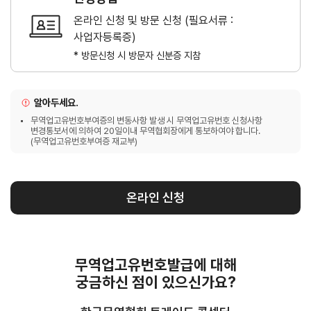
온라인 신청 및 방문 신청 (필요서류 :
연구·통계·관세
사업자등록증)
* 방문신청 시 방문자 신분증 지참
국제무
무역통
관세/
역통상
계
비관세
연구원
장벽
국내통계
알아두세요.
연구원
관세
해외통계
무역업고유번호부여증의 변동사항 발생 시 무역업고유번호 신청사항
소개
변경통보서에 의하여 20일이내 무역협회장에게 통보하여야 합니다.
비관세장벽
(무역업고유번호부여증 재교부)
IMF
보고서
세계통계
FAQ
소부장산업
공급망센터
온라인 신청
통상뉴스
수입규제
무역업고유번호발급에 대해
궁금하신 점이 있으신가요?
지원·사업